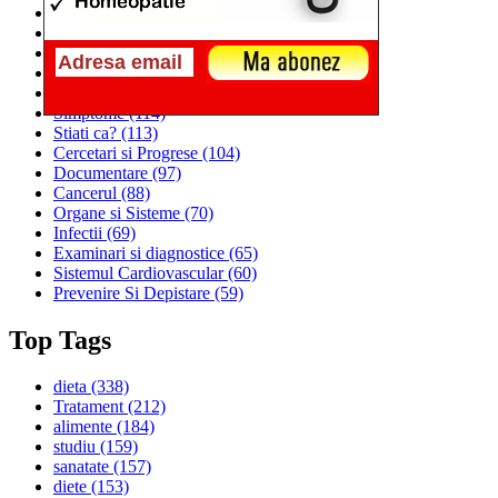
Alimentatia
(259)
Medicina
(226)
Sanatatea si Preventia
(170)
Interventii si Tratamente
(167)
Alimentatia si Igiena Vietii
(129)
Simptome
(114)
Stiati ca?
(113)
Cercetari si Progrese
(104)
Documentare
(97)
Cancerul
(88)
Organe si Sisteme
(70)
Infectii
(69)
Examinari si diagnostice
(65)
Sistemul Cardiovascular
(60)
Prevenire Si Depistare
(59)
Top Tags
dieta
(338)
Tratament
(212)
alimente
(184)
studiu
(159)
sanatate
(157)
diete
(153)