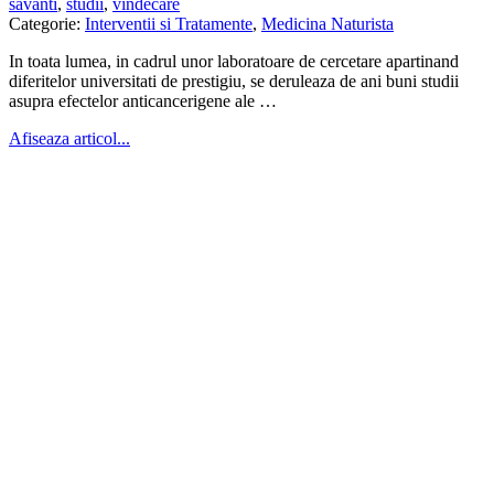
savanti
,
studii
,
vindecare
Categorie:
Interventii si Tratamente
,
Medicina Naturista
In toata lumea, in cadrul unor laboratoare de cercetare apartinand
diferitelor universitati de prestigiu, se deruleaza de ani buni studii
asupra efectelor anticancerigene ale …
Afiseaza articol...