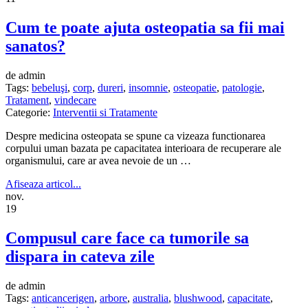
Cum te poate ajuta osteopatia sa fii mai
sanatos?
de admin
Tags:
bebeluşi
,
corp
,
dureri
,
insomnie
,
osteopatie
,
patologie
,
Tratament
,
vindecare
Categorie:
Interventii si Tratamente
Despre medicina osteopata se spune ca vizeaza functionarea
corpului uman bazata pe capacitatea interioara de recuperare ale
organismului, care ar avea nevoie de un …
Afiseaza articol...
nov.
19
Compusul care face ca tumorile sa
dispara in cateva zile
de admin
Tags:
anticancerigen
,
arbore
,
australia
,
blushwood
,
capacitate
,