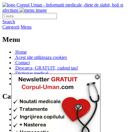
Corpul Uman - Informatii medicale, diete de slabit, boli si
afectiuni
Search
Categorii
Menu
Menu
Home
Acest site utilizeaza cookies
Contact
Descarca, GRATUIT, cadoul tau!
Dictionar medical
Dr. Cristina IANUC
Linkuri utile
Categorii
Diete si cure de slabire
(706)
Afectiuni si Boli
(401)
Corpul de la A la Z
(315)
Medicina Naturista
(308)
Anatomie
(295)