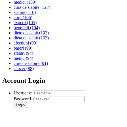
medici
(150)
cura de slabire
(127)
slabire
(116)
corp
(106)
experti
(105)
beneficii
(104)
diete de slabit
(102)
dieta de slabit
(102)
afectiuni
(99)
pareri
(99)
sfaturi
(94)
meniu
(94)
cure de slabire
(91)
cancer
(88)
Account Login
Username
Password