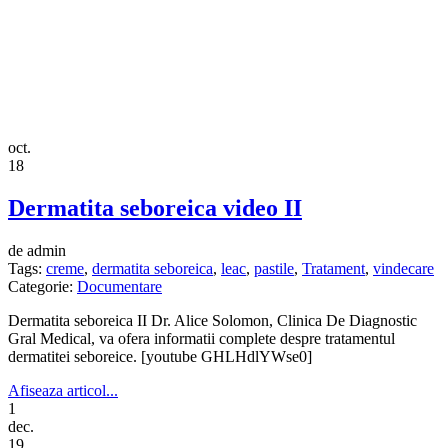
oct.
18
Dermatita seboreica video II
de admin
Tags:
creme
,
dermatita seboreica
,
leac
,
pastile
,
Tratament
,
vindecare
Categorie:
Documentare
Dermatita seboreica II Dr. Alice Solomon, Clinica De Diagnostic
Gral Medical, va ofera informatii complete despre tratamentul
dermatitei seboreice. [youtube GHLHdlYWse0]
Afiseaza articol...
1
dec.
19