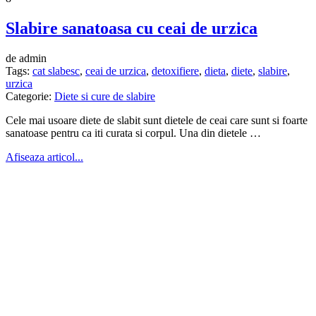
Slabire sanatoasa cu ceai de urzica
de admin
Tags:
cat slabesc
,
ceai de urzica
,
detoxifiere
,
dieta
,
diete
,
slabire
,
urzica
Categorie:
Diete si cure de slabire
Cele mai usoare diete de slabit sunt dietele de ceai care sunt si foarte
sanatoase pentru ca iti curata si corpul. Una din dietele …
Afiseaza articol...