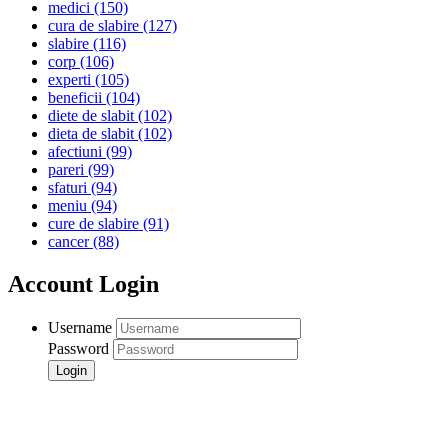
medici
(150)
cura de slabire
(127)
slabire
(116)
corp
(106)
experti
(105)
beneficii
(104)
diete de slabit
(102)
dieta de slabit
(102)
afectiuni
(99)
pareri
(99)
sfaturi
(94)
meniu
(94)
cure de slabire
(91)
cancer
(88)
Account Login
Username
Password