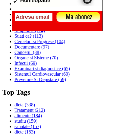
Alimentatia
(259)
Medicina
(226)
Sanatatea si Preventia
(170)
Interventii si Tratamente
(167)
Alimentatia si Igiena Vietii
(129)
Simptome
(114)
Stiati ca?
(113)
Cercetari si Progrese
(104)
Documentare
(97)
Cancerul
(88)
Organe si Sisteme
(70)
Infectii
(69)
Examinari si diagnostice
(65)
Sistemul Cardiovascular
(60)
Prevenire Si Depistare
(59)
Top Tags
dieta
(338)
Tratament
(212)
alimente
(184)
studiu
(159)
sanatate
(157)
diete
(153)