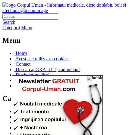
Corpul Uman - Informatii medicale, diete de slabit, boli si
afectiuni
Search
Categorii
Menu
Menu
Home
Acest site utilizeaza cookies
Contact
Descarca, GRATUIT, cadoul tau!
Dictionar medical
Dr. Cristina IANUC
Linkuri utile
Categorii
Diete si cure de slabire
(706)
Afectiuni si Boli
(401)
Corpul de la A la Z
(315)
Medicina Naturista
(308)
Anatomie
(295)