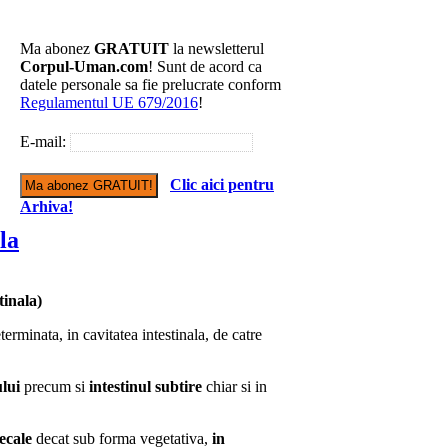
Ma abonez
GRATUIT
la newsletterul
Corpul-Uman.com
! Sunt de acord ca
datele personale sa fie prelucrate conform
Regulamentul UE 679/2016
!
E-mail:
Clic aici pentru
Arhiva!
la
nala)
terminata, in cavitatea intestinala, de catre
ului
precum si
intestinul subtire
chiar si in
ecale
decat sub forma vegetativa,
in