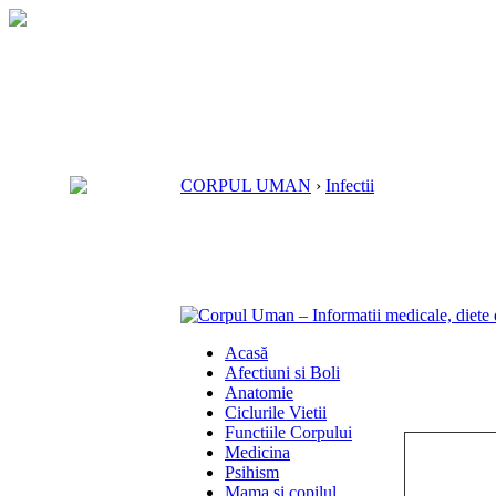
CORPUL UMAN
›
Infectii
Acasă
Afectiuni si Boli
Anatomie
Ciclurile Vietii
Functiile Corpului
Medicina
Psihism
Mama si copilul