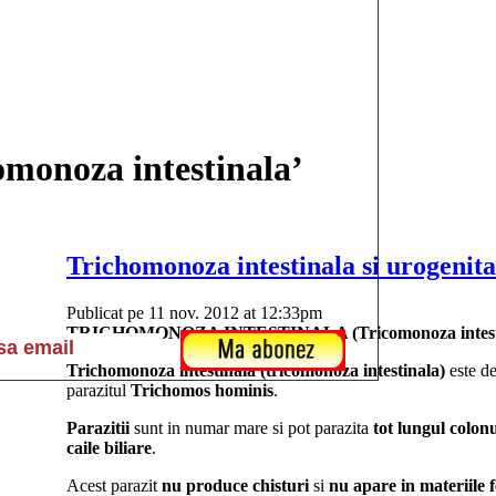
comonoza intestinala’
Trichomonoza intestinala si urogenita
Publicat pe 11 nov. 2012 at 12:33pm
TRICHOMONOZA INTESTINALA (Tricomonoza intesti
Trichomonoza intestinala (tricomonoza intestinala)
este de
parazitul
Trichomos hominis
.
Parazitii
sunt in numar mare si pot parazita
tot lungul colon
caile biliare
.
Acest parazit
nu produce chisturi
si
nu apare in materiile f