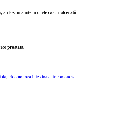
i, au fost intalnite in unele cazuri
ulceratii
sebi
prostata
.
tala
,
tricomonoza intestinala
,
tricomonoza