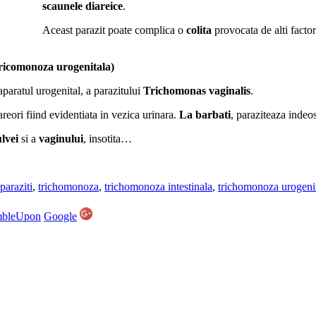
scaunele diareice
.
Aceast parazit poate complica o
colita
provocata de alti factor
monoza urogenitala)
paratul urogenital, a parazitului
Trichomonas vaginalis
.
rareori fiind evidentiata in vezica urinara.
La barbati
, paraziteaza indeo
ulvei
si a
vaginului
, insotita…
paraziti
,
trichomonoza
,
trichomonoza intestinala
,
trichomonoza urogeni
mbleUpon
Google