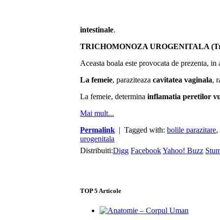
intestinale
.
TRICHOMONOZA UROGENITALA (Trico
Aceasta boala este provocata de prezenta, in a
La femeie
, paraziteaza
cavitatea vaginala
, 
La femeie, determina
inflamatia peretilor v
Mai mult...
Permalink
| Tagged with:
bolile parazitare
,
urogenitala
Distribuiti:
Digg
Facebook
Yahoo! Buzz
Stu
TOP
5
Articole