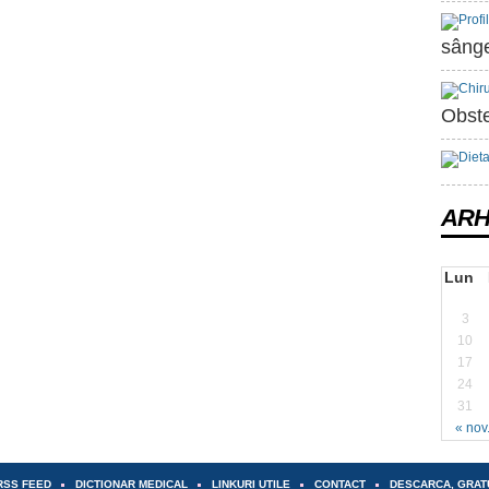
sânge
Obste
ARH
Lun
3
10
17
24
31
« nov
RSS FEED
DICTIONAR MEDICAL
LINKURI UTILE
CONTACT
DESCARCA, GRAT