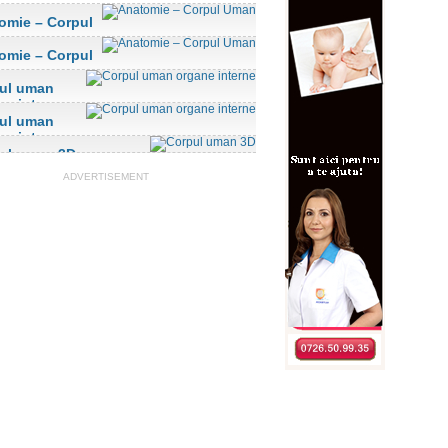
omie – Corpul
n
omie – Corpul
n
ul uman
ne interne
ul uman
ne interne
ul uman 3D
ADVERTISEMENT