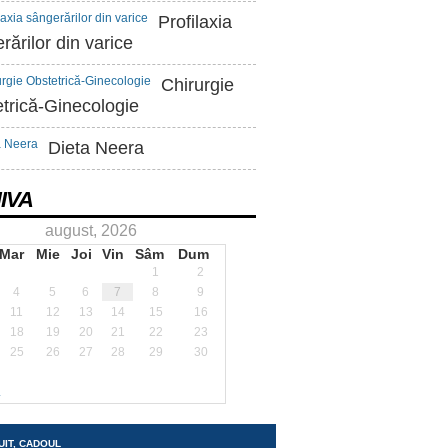
Profilaxia
rărilor din varice
Chirurgie
trică-Ginecologie
Dieta Neera
IVA
august, 2026
Mar
Mie
Joi
Vin
Sâm
Dum
1
2
4
5
6
7
8
9
11
12
13
14
15
16
18
19
20
21
22
23
25
26
27
28
29
30
.
UIT, CADOUL