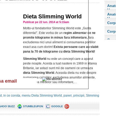
Anat
Uma
Anat
Dieta Slimming World
Uma
Publicat pe 22 iun. 2014 at 5:15am
Corp
orga
Motto-ul fondatorilor Slimming World este „Gusta
Corp
diferenta!”. Este vorba de un
regim alimentar ce ne
orga
promite kilograme in minus fara infometare,
fara
Corp
excluderea nici unui aliment si consumarea portiilor
exact asa cum dorim!
Exista persoane care au slabit
pana la 70 de kilograme cu dieta Slimming World
!
Slimming World
nu este un concept care a aparut
peste noapte. Acesta a luat nastere in 1969 in Marea
Britanie, iar astazi sunt mii de oameni ce urmeaza
dieta Slimming World
. Aceasta dieta nu este despre
numararea caloriilor, excluderea anumitor alimente,
portionarea meselor sau infometare,…
ld
,
in ce consta
,
meniu Dieta Slimming World
,
pareri
,
principii
,
Slimming
AHOO! BUZZ
STUMBLEUPON
GOOGLE