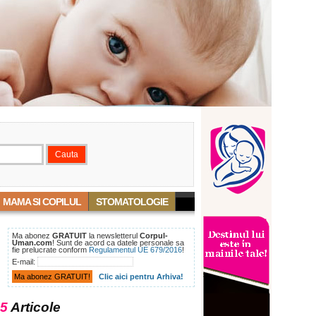
MAMA SI COPILUL
STOMATOLOGIE
Ma abonez
GRATUIT
la newsletterul
Corpul-
Uman.com
! Sunt de acord ca datele personale sa
fie prelucrate conform
Regulamentul UE 679/2016
!
E-mail:
Clic aici pentru Arhiva!
5
Articole