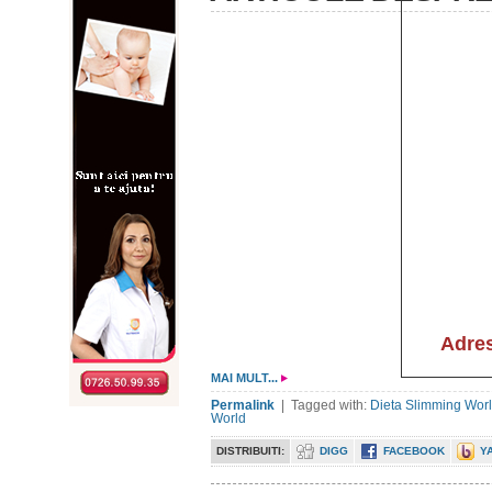
MAI MULT...
Permalink
| Tagged with:
Dieta Slimming Wor
World
DISTRIBUITI:
DIGG
FACEBOOK
Y