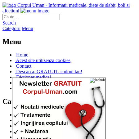
Corpul Uman - Informatii medicale, diete de slabit, boli si
afectiuni
Search
Categorii
Menu
Menu
Home
Acest site utilizeaza cookies
Contact
Descarca, GRATUIT, cadoul tau!
Dictionar medical
Dr. Cristina IANUC
Linkuri utile
Categorii
Diete si cure de slabire
(706)
Afectiuni si Boli
(401)
Corpul de la A la Z
(315)
Medicina Naturista
(308)
Anatomie
(295)