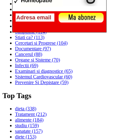
Alimentatia
(259)
Medicina
(226)
Sanatatea si Preventia
(170)
Interventii si Tratamente
(167)
Alimentatia si Igiena Vietii
(129)
Simptome
(114)
Stiati ca?
(113)
Cercetari si Progrese
(104)
Documentare
(97)
Cancerul
(88)
Organe si Sisteme
(70)
Infectii
(69)
Examinari si diagnostice
(65)
Sistemul Cardiovascular
(60)
Prevenire Si Depistare
(59)
Top Tags
dieta
(338)
Tratament
(212)
alimente
(184)
studiu
(159)
sanatate
(157)
diete
(153)