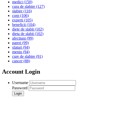
medici
(150)
cura de slabire
(127)
slabire
(116)
corp
(106)
experti
(105)
beneficii
(104)
diete de slabit
(102)
dieta de slabit
(102)
afectiuni
(99)
pareri
(99)
sfaturi
(94)
meniu
(94)
cure de slabire
(91)
cancer
(88)
Account Login
Username
Password