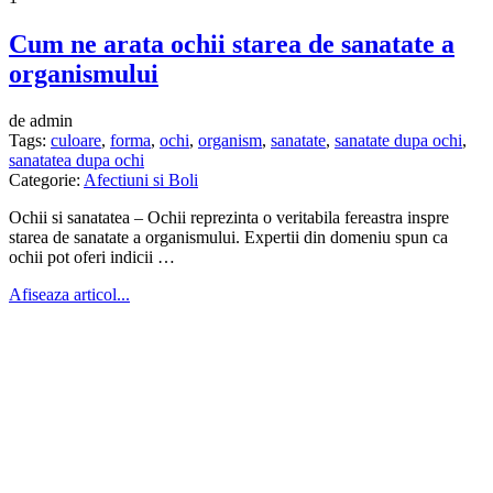
Cum ne arata ochii starea de sanatate a
organismului
de admin
Tags:
culoare
,
forma
,
ochi
,
organism
,
sanatate
,
sanatate dupa ochi
,
sanatatea dupa ochi
Categorie:
Afectiuni si Boli
Ochii si sanatatea – Ochii reprezinta o veritabila fereastra inspre
starea de sanatate a organismului. Expertii din domeniu spun ca
ochii pot oferi indicii …
Afiseaza articol...