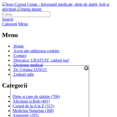
Corpul Uman - Informatii medicale, diete de slabit, boli si
afectiuni
Search
Categorii
Menu
Menu
Home
Acest site utilizeaza cookies
Contact
Descarca, GRATUIT, cadoul tau!
Dictionar medical
Dr. Cristina IANUC
Linkuri utile
Categorii
Diete si cure de slabire
(706)
Afectiuni si Boli
(401)
Corpul de la A la Z
(315)
Medicina Naturista
(308)
Anatomie
(295)