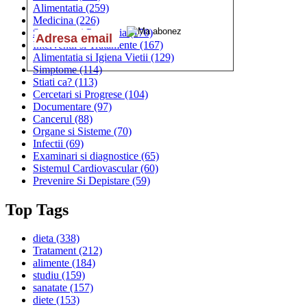
Alimentatia
(259)
Medicina
(226)
Sanatatea si Preventia
(170)
Interventii si Tratamente
(167)
Alimentatia si Igiena Vietii
(129)
Simptome
(114)
Stiati ca?
(113)
Cercetari si Progrese
(104)
Documentare
(97)
Cancerul
(88)
Organe si Sisteme
(70)
Infectii
(69)
Examinari si diagnostice
(65)
Sistemul Cardiovascular
(60)
Prevenire Si Depistare
(59)
Top Tags
dieta
(338)
Tratament
(212)
alimente
(184)
studiu
(159)
sanatate
(157)
diete
(153)