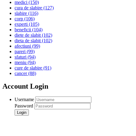
medici
(150)
cura de slabire
(127)
slabire
(116)
corp
(106)
experti
(105)
beneficii
(104)
diete de slabit
(102)
dieta de slabit
(102)
afectiuni
(99)
pareri
(99)
sfaturi
(94)
meniu
(94)
cure de slabire
(91)
cancer
(88)
Account Login
Username
Password