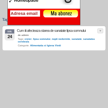
Tags › sanatatea cerebrala
Cum iti afecteaza starea de sanatate lipsa somnului
IAN.
de admin
24
Tags:
creier
,
lipsa somnului
,
nopti nedormite
,
sanatate
,
sanatatea
cerebrala
Categorie:
Alimentatia si Igiena Vietii