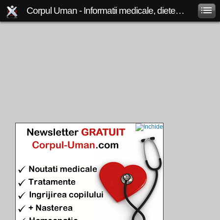
Corpul Uman - Informatii medicale, diete de slabit, boli si afectiuni