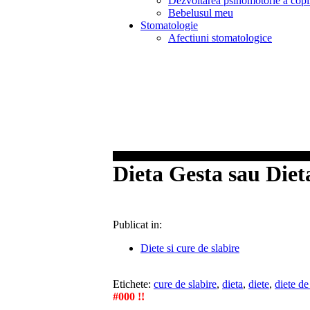
Dezvoltarea psihomotorie a copi
Bebelusul meu
Stomatologie
Afectiuni stomatologice
Dieta Gesta sau Die
Publicat in:
Diete si cure de slabire
Etichete:
cure de slabire
,
dieta
,
diete
,
diete de
#000 !!