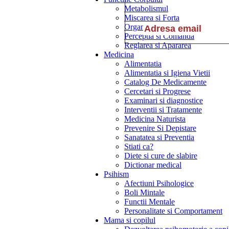
Metabolismul
Miscarea si Forta
Organele Interne
Perceptia si Comanda
Reglarea si Apararea
Medicina
Alimentatia
Alimentatia si Igiena Vietii
Catalog De Medicamente
Cercetari si Progrese
Examinari si diagnostice
Interventii si Tratamente
Medicina Naturista
Prevenire Si Depistare
Sanatatea si Preventia
Stiati ca?
Diete si cure de slabire
Dictionar medical
Psihism
Afectiuni Psihologice
Boli Mintale
Functii Mentale
Personalitate si Comportament
Mama si copilul