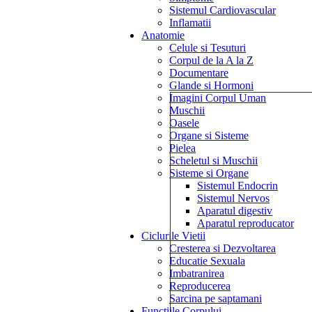
Sistemul Cardiovascular
Inflamatii
Anatomie
Celule si Tesuturi
Corpul de la A la Z
Documentare
Glande si Hormoni
Imagini Corpul Uman
Muschii
Oasele
Organe si Sisteme
Pielea
Scheletul si Muschii
Sisteme si Organe
Sistemul Endocrin
Sistemul Nervos
Aparatul digestiv
Aparatul reproducator
Ciclurile Vietii
Cresterea si Dezvoltarea
Educatie Sexuala
Imbatranirea
Reproducerea
Sarcina pe saptamani
Functiile Corpului