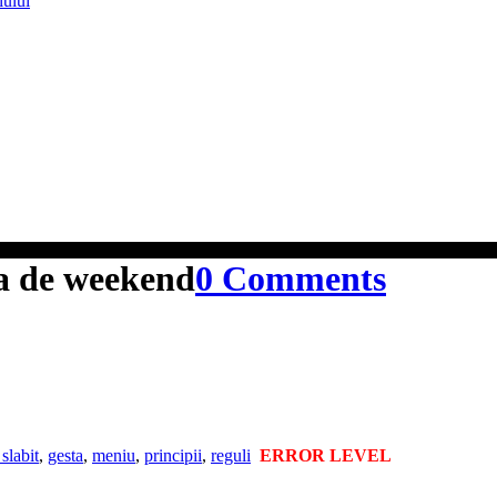
lului
ta de weekend
0 Comments
 slabit
,
gesta
,
meniu
,
principii
,
reguli
ERROR LEVEL