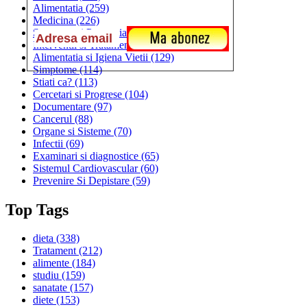
Alimentatia
(259)
Medicina
(226)
Sanatatea si Preventia
(170)
Interventii si Tratamente
(167)
Alimentatia si Igiena Vietii
(129)
Simptome
(114)
Stiati ca?
(113)
Cercetari si Progrese
(104)
Documentare
(97)
Cancerul
(88)
Organe si Sisteme
(70)
Infectii
(69)
Examinari si diagnostice
(65)
Sistemul Cardiovascular
(60)
Prevenire Si Depistare
(59)
Top Tags
dieta
(338)
Tratament
(212)
alimente
(184)
studiu
(159)
sanatate
(157)
diete
(153)