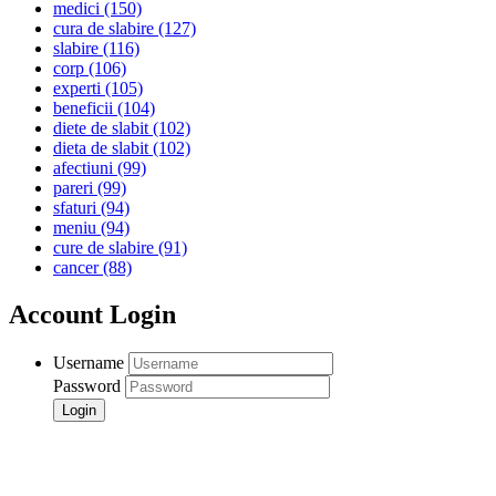
medici
(150)
cura de slabire
(127)
slabire
(116)
corp
(106)
experti
(105)
beneficii
(104)
diete de slabit
(102)
dieta de slabit
(102)
afectiuni
(99)
pareri
(99)
sfaturi
(94)
meniu
(94)
cure de slabire
(91)
cancer
(88)
Account Login
Username
Password