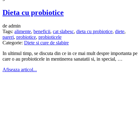
Dieta cu probiotice
de admin
Tags:
alimente
,
beneficii
,
cat slabesc
,
dieta cu probiotice
,
diete
,
pareri
,
probiotice
,
probioticele
Categorie:
Diete si cure de slabire
In ultimul timp, se discuta din ce in ce mai mult despre importanta pe
care o au probioticele in mentinerea sanatatii si, in special, …
Afiseaza articol...