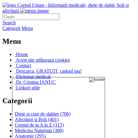
Corpul Uman - Informatii medicale, diete de slabit, boli si
afectiuni
Search
Categorii
Menu
Menu
Home
Acest site utilizeaza cookies
Contact
Descarca, GRATUIT, cadoul tau!
Dictionar medical
Dr. Cristina IANUC
Linkuri utile
Categorii
Diete si cure de slabire
(706)
Afectiuni si Boli
(401)
Corpul de la A la Z
(315)
Medicina Naturista
(308)
Anatomie
(295)