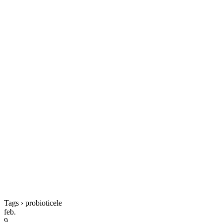
Tags › probioticele
feb.
9