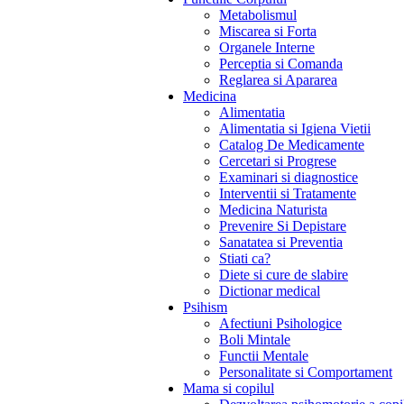
Metabolismul
Miscarea si Forta
Organele Interne
Perceptia si Comanda
Reglarea si Apararea
Medicina
Alimentatia
Alimentatia si Igiena Vietii
Catalog De Medicamente
Cercetari si Progrese
Examinari si diagnostice
Interventii si Tratamente
Medicina Naturista
Prevenire Si Depistare
Sanatatea si Preventia
Stiati ca?
Diete si cure de slabire
Dictionar medical
Psihism
Afectiuni Psihologice
Boli Mintale
Functii Mentale
Personalitate si Comportament
Mama si copilul