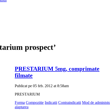
lului
starium prospect’
PRESTARIUM 5mg, comprimate
filmate
Publicat pe 05 feb. 2012 at 8:58am
PRESTARIUM
Forma
Compozitie
Indicatii
Contraindicatii
Mod de administr
alaptarea