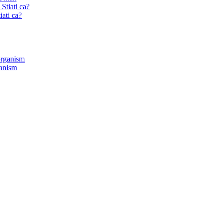
ati ca?
ganism