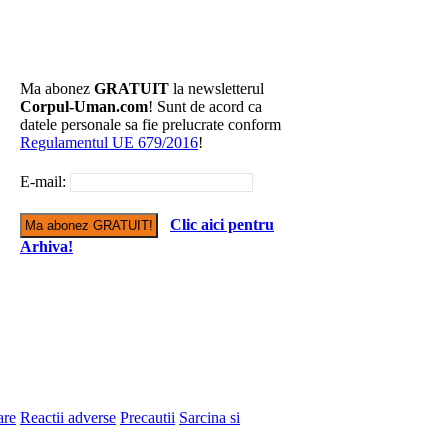
Ma abonez
GRATUIT
la newsletterul
Corpul-Uman.com
! Sunt de acord ca
datele personale sa fie prelucrate conform
Regulamentul UE 679/2016
!
E-mail:
Clic aici pentru
Arhiva!
are
Reactii adverse
Precautii
Sarcina si