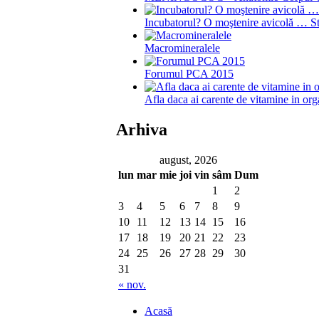
Incubatorul? O moştenire avicolă … Sti
Macromineralele
Forumul PCA 2015
Afla daca ai carente de vitamine in or
Arhiva
august, 2026
lun
mar
mie
joi
vin
sâm
Dum
1
2
3
4
5
6
7
8
9
10
11
12
13
14
15
16
17
18
19
20
21
22
23
24
25
26
27
28
29
30
31
« nov.
Acasă