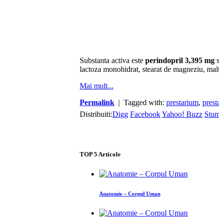
Substanta activa este
perindopril 3,395 mg
s
lactoza monohidrat, stearat de magneziu, malt
Mai mult...
Permalink
| Tagged with:
prestarium
,
prest
Distribuiti:
Digg
Facebook
Yahoo! Buzz
Stu
TOP
5
Articole
Anatomie – Corpul Uman