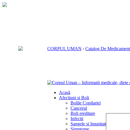
CORPUL UMAN
›
Catalog De Medicament
Acasă
Afectiuni si Boli
Bolile Copilariei
Cancerul
Boli ereditare
Infectii
Sangele si Imunitatea
Simptome