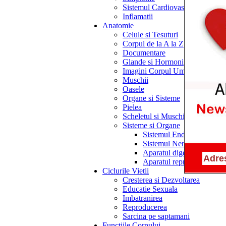
Sistemul Cardiovascular
Inflamatii
Anatomie
Celule si Tesuturi
Corpul de la A la Z
Documentare
Glande si Hormoni
Imagini Corpul Uman
Muschii
Oasele
Organe si Sisteme
Pielea
Scheletul si Muschii
Sisteme si Organe
Sistemul Endocrin
Sistemul Nervos
Aparatul digestiv
Aparatul reproducator
Ciclurile Vietii
Cresterea si Dezvoltarea
Educatie Sexuala
Imbatranirea
Reproducerea
Sarcina pe saptamani
Functiile Corpului