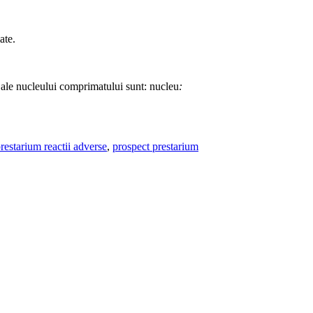
ate.
ale nucleului comprimatului sunt: nucleu
:
restarium reactii adverse
,
prospect prestarium