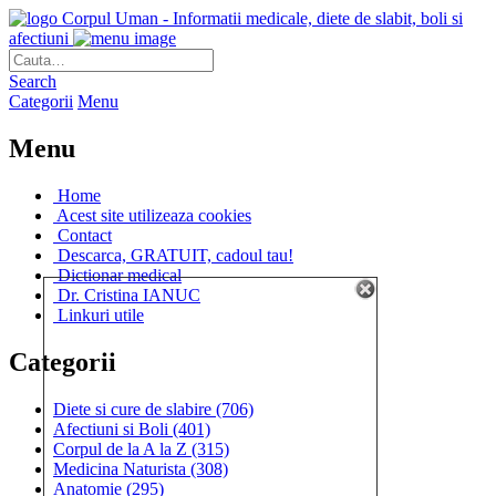
Corpul Uman - Informatii medicale, diete de slabit, boli si
afectiuni
Search
Categorii
Menu
Menu
Home
Acest site utilizeaza cookies
Contact
Descarca, GRATUIT, cadoul tau!
Dictionar medical
Dr. Cristina IANUC
Linkuri utile
Categorii
Diete si cure de slabire
(706)
Afectiuni si Boli
(401)
Corpul de la A la Z
(315)
Medicina Naturista
(308)
Anatomie
(295)