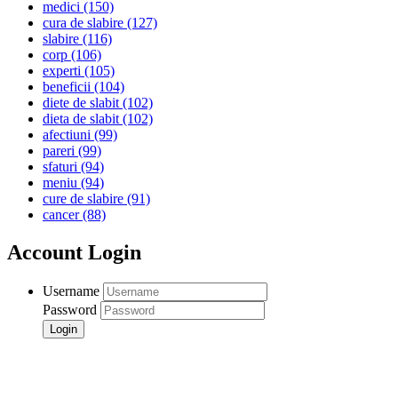
medici
(150)
cura de slabire
(127)
slabire
(116)
corp
(106)
experti
(105)
beneficii
(104)
diete de slabit
(102)
dieta de slabit
(102)
afectiuni
(99)
pareri
(99)
sfaturi
(94)
meniu
(94)
cure de slabire
(91)
cancer
(88)
Account Login
Username
Password