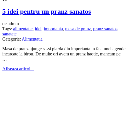
5 idei pentru un pranz sanatos
de admin
Tags:
alimentatie
,
idei
,
importanta
,
masa de pranz
,
pranz sanatos
,
sanatate
Categorie:
Alimentatia
Masa de pranz ajunge sa-si piarda din importanta in fata unei agende
incarcate la birou. De multe ori avem un pranz haotic, mancam pe
…
Afiseaza articol...