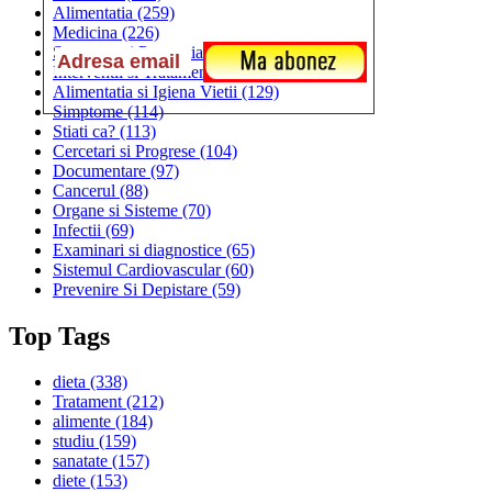
Alimentatia
(259)
Medicina
(226)
Sanatatea si Preventia
(170)
Interventii si Tratamente
(167)
Alimentatia si Igiena Vietii
(129)
Simptome
(114)
Stiati ca?
(113)
Cercetari si Progrese
(104)
Documentare
(97)
Cancerul
(88)
Organe si Sisteme
(70)
Infectii
(69)
Examinari si diagnostice
(65)
Sistemul Cardiovascular
(60)
Prevenire Si Depistare
(59)
Top Tags
dieta
(338)
Tratament
(212)
alimente
(184)
studiu
(159)
sanatate
(157)
diete
(153)