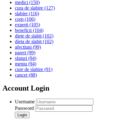
medici
(150)
cura de slabire
(127)
slabire
(116)
corp
(106)
experti
(105)
beneficii
(104)
diete de slabit
(102)
dieta de slabit
(102)
afectiuni
(99)
pareri
(99)
sfaturi
(94)
meniu
(94)
cure de slabire
(91)
cancer
(88)
Account Login
Username
Password