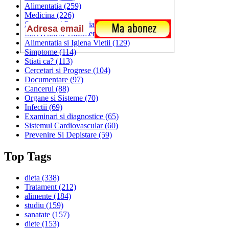
Alimentatia
(259)
Medicina
(226)
Sanatatea si Preventia
(170)
Interventii si Tratamente
(167)
Alimentatia si Igiena Vietii
(129)
Simptome
(114)
Stiati ca?
(113)
Cercetari si Progrese
(104)
Documentare
(97)
Cancerul
(88)
Organe si Sisteme
(70)
Infectii
(69)
Examinari si diagnostice
(65)
Sistemul Cardiovascular
(60)
Prevenire Si Depistare
(59)
Top Tags
dieta
(338)
Tratament
(212)
alimente
(184)
studiu
(159)
sanatate
(157)
diete
(153)