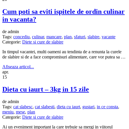
Cum poti sa eviti ispitele de ordin culinar
in vacanta?
de admin
Tags:
concediu
,
culinar
,
mancare
,
plan
,
sfaturi
,
slabire
,
vacante
Categorie:
Diete si cure de slabire
In timpul vacantei, multi oameni au tendinta de a renunta la curele
de slabire si de a face compromisuri alimentare, care vor putea sa …
Afiseaza articol...
apr.
15
Dieta cu iaurt – 3kg in 15 zile
de admin
Tags:
cat slabesc
,
cat slabesti
,
dieta cu iaurt
,
gustari
,
in ce consta
,
meniu
,
mese
,
plan
Categorie:
Diete si cure de slabire
Ai un eveniment important la care trebuie sa mergi in viitorul