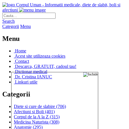
Corpul Uman - Informatii medicale, diete de slabit, boli si
afectiuni
Search
Categorii
Menu
Menu
Home
Acest site utilizeaza cookies
Contact
Descarca, GRATUIT, cadoul tau!
Dictionar medical
Dr. Cristina IANUC
Linkuri utile
Categorii
Diete si cure de slabire
(706)
Afectiuni si Boli
(401)
Corpul de la A la Z
(315)
Medicina Naturista
(308)
Anatomie
(295)