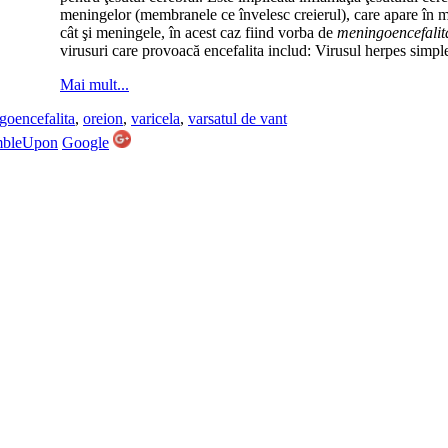
meningelor (membranele ce învelesc creierul), care apare în m
cât şi meningele, în acest caz fiind vorba de
meningoencefalit
virusuri care provoacă encefalita includ: Virusul herpes simple
Mai mult...
goencefalita
,
oreion
,
varicela
,
varsatul de vant
mbleUpon
Google