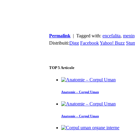
Permalink
| Tagged with:
encefalita
,
menin
Distribuiti:
Digg
Facebook
Yahoo! Buzz
Stu
TOP
5
Articole
Anatomie – Corpul Uman
Anatomie – Corpul Uman