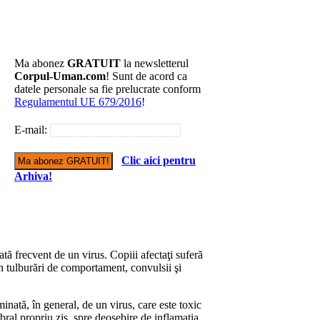
Ma abonez
GRATUIT
la newsletterul
Corpul-Uman.com
! Sunt de acord ca
datele personale sa fie prelucrate conform
Regulamentul UE 679/2016
!
E-mail:
Clic aici pentru
Arhiva!
ată frecvent de un virus. Copiii afectaţi suferă
in tulburări de comportament, convulsii şi
inată, în general, de un virus, care este toxic
ebral propriu zis, spre deosebire de inflamaţia