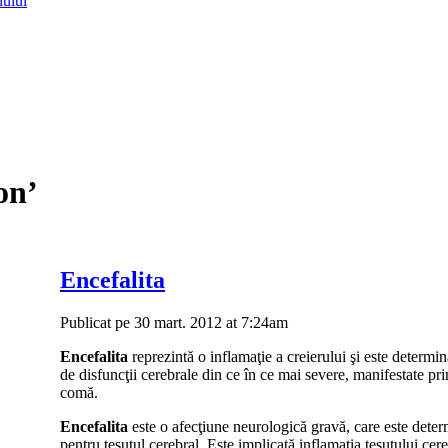
lului
on’
Encefalita
Publicat pe 30 mart. 2012 at 7:24am
Encefalita
reprezintă o inflamaţie a creierului şi este determin
de disfuncţii cerebrale din ce în ce mai severe, manifestate pr
comă.
Encefalita
este o afecţiune neurologică gravă, care este determ
pentru ţesutul cerebral. Este implicată inflamaţia ţesutului cer