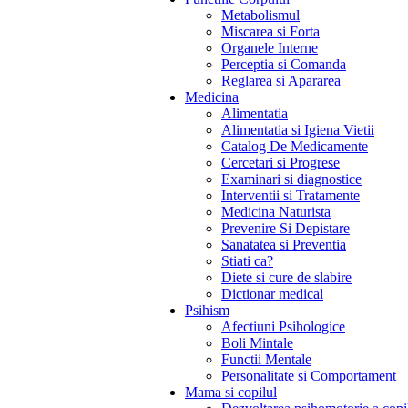
Metabolismul
Miscarea si Forta
Organele Interne
Perceptia si Comanda
Reglarea si Apararea
Medicina
Alimentatia
Alimentatia si Igiena Vietii
Catalog De Medicamente
Cercetari si Progrese
Examinari si diagnostice
Interventii si Tratamente
Medicina Naturista
Prevenire Si Depistare
Sanatatea si Preventia
Stiati ca?
Diete si cure de slabire
Dictionar medical
Psihism
Afectiuni Psihologice
Boli Mintale
Functii Mentale
Personalitate si Comportament
Mama si copilul