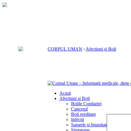
CORPUL UMAN
›
Afectiuni si Boli
Acasă
Afectiuni si Boli
Bolile Copilariei
Cancerul
Boli ereditare
Infectii
Sangele si Imunitatea
Simptome