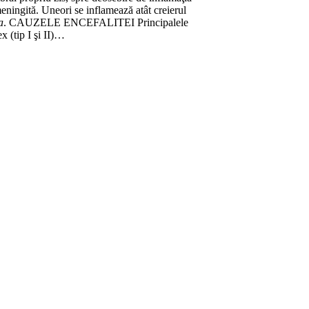
eningită. Uneori se inflamează atât creierul
a
. CAUZELE ENCEFALITEI Principalele
x (tip I şi II)…