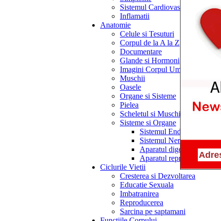
Sistemul Cardiovascular
Inflamatii
Anatomie
Celule si Tesuturi
Corpul de la A la Z
Documentare
Glande si Hormoni
Imagini Corpul Uman
Muschii
Oasele
Organe si Sisteme
Pielea
Scheletul si Muschii
Sisteme si Organe
Sistemul Endocrin
Sistemul Nervos
Aparatul digestiv
Aparatul reproducator
Ciclurile Vietii
Cresterea si Dezvoltarea
Educatie Sexuala
Imbatranirea
Reproducerea
Sarcina pe saptamani
Functiile Corpului