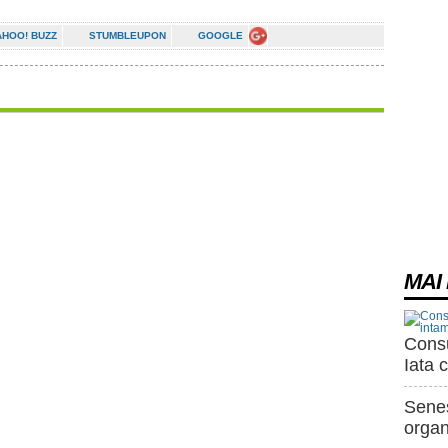
AHOO! BUZZ
STUMBLEUPON
GOOGLE
MAI 
Consu
Iata 
Senes
organ