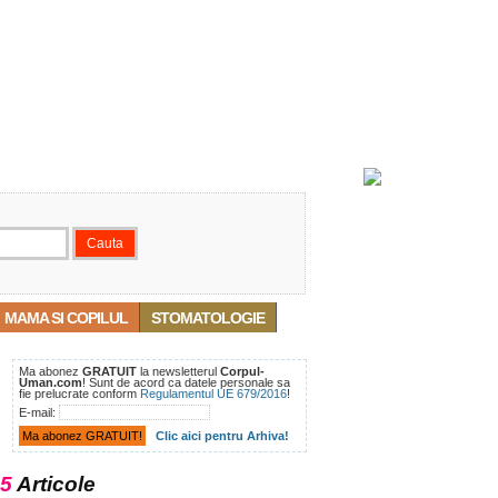
MAMA SI COPILUL
STOMATOLOGIE
Ma abonez
GRATUIT
la newsletterul
Corpul-
Uman.com
! Sunt de acord ca datele personale sa
fie prelucrate conform
Regulamentul UE 679/2016
!
E-mail:
Clic aici pentru Arhiva!
5
Articole