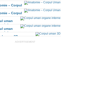
omie – Corpul
n
omie – Corpul
n
ul uman
ne interne
ul uman
ne interne
ul uman 3D
ADVERTISEMENT