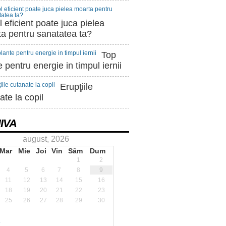
l eficient poate juca pielea
a pentru sanatatea ta?
Top
e pentru energie in timpul iernii
Erupţiile
ate la copil
IVA
august, 2026
Mar
Mie
Joi
Vin
Sâm
Dum
1
2
4
5
6
7
8
9
11
12
13
14
15
16
18
19
20
21
22
23
25
26
27
28
29
30
.