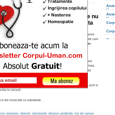
Anat
Uma
Anat
Obiecte cancerigene care nu
Uma
trebuie sa existe in casa ta
Corp
orga
Publicat pe 10 mai 2014 at 5:30am
Corp
Specialistii sustin ca unele dintre
obiectele
aparent
orga
inofensive pe care le ai in casa ascund substante care
Corp
iti fac rau, provoacand boli grave, chiar si
cancer
.
Iata care sunt acestea, potrivit Care2:
Produsele de improspatare a aerului
De exemplu, produsele de improspatare a aerului
contin substante periculoase, precum formaldehida.
Incearca sa folosesti altceva pentru a improspata
mirosul din camere, spun specialistii.
Obiecte de decor
Si obiectele de decor contin solventi, vopseluri, acril si
vita-le cat poti.
t si ele incarcate cu substante…
cor
,
lumanari
,
obiecte
,
odorizante
,
otravuri
,
pesticide
,
risc de cancer
,