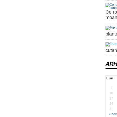
Ce ro
moart
plant
cutan
ARH
Lun
3
10
17
24
31
« nov