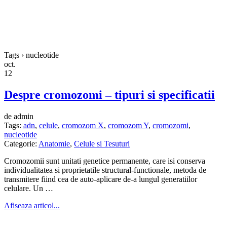
Tags › nucleotide
oct.
12
Despre cromozomi – tipuri si specificatii
de admin
Tags:
adn
,
celule
,
cromozom X
,
cromozom Y
,
cromozomi
,
nucleotide
Categorie:
Anatomie
,
Celule si Tesuturi
Cromozomii sunt unitati genetice permanente, care isi conserva
individualitatea si proprietatile structural-functionale, metoda de
transmitere fiind cea de auto-aplicare de-a lungul generatiilor
celulare. Un …
Afiseaza articol...