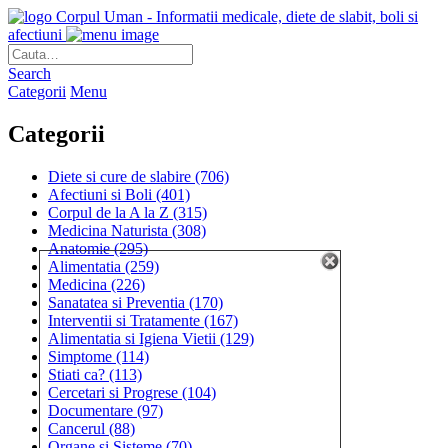
Corpul Uman - Informatii medicale, diete de slabit, boli si
afectiuni
Search
Categorii
Menu
Categorii
Diete si cure de slabire
(706)
Afectiuni si Boli
(401)
Corpul de la A la Z
(315)
Medicina Naturista
(308)
Anatomie
(295)
Alimentatia
(259)
Medicina
(226)
Sanatatea si Preventia
(170)
Interventii si Tratamente
(167)
Alimentatia si Igiena Vietii
(129)
Simptome
(114)
Stiati ca?
(113)
Cercetari si Progrese
(104)
Documentare
(97)
Cancerul
(88)
Organe si Sisteme
(70)