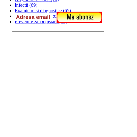
Infectii
(69)
Examinari si diagnostice
(65)
Sistemul Cardiovascular
(60)
Prevenire Si Depistare
(59)