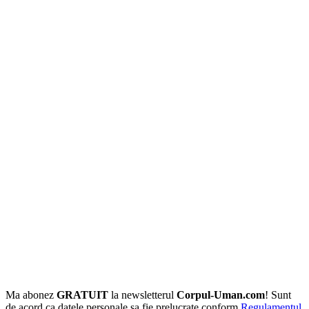
Ma abonez
GRATUIT
la newsletterul
Corpul-Uman.com
! Sunt
de acord ca datele personale sa fie prelucrate conform
Regulamentul