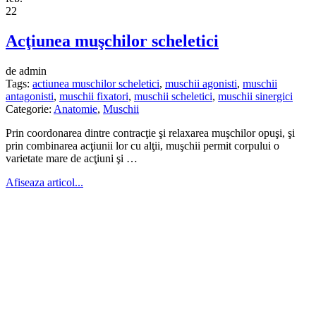
22
Acţiunea muşchilor scheletici
de admin
Tags:
actiunea muschilor scheletici
,
muschii agonisti
,
muschii
antagonisti
,
muschii fixatori
,
muschii scheletici
,
muschii sinergici
Categorie:
Anatomie
,
Muschii
Prin coordonarea dintre contracţie şi relaxarea muşchilor opuşi, şi
prin combinarea acţiunii lor cu alţii, muşchii permit corpului o
varietate mare de acţiuni şi …
Afiseaza articol...