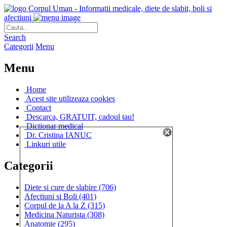
Corpul Uman - Informatii medicale, diete de slabit, boli si
afectiuni
Search
Categorii
Menu
Menu
Home
Acest site utilizeaza cookies
Contact
Descarca, GRATUIT, cadoul tau!
Dictionar medical
Dr. Cristina IANUC
Linkuri utile
Categorii
Diete si cure de slabire
(706)
Afectiuni si Boli
(401)
Corpul de la A la Z
(315)
Medicina Naturista
(308)
Anatomie
(295)