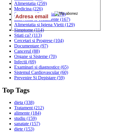
Alimentatia
(259)
Medicina
(226)
Sanatatea si Preventia
(170)
Interventii si Tratamente
(167)
Alimentatia si Igiena Vietii
(129)
Simptome
(114)
Stiati ca?
(113)
Cercetari si Progrese
(104)
Documentare
(97)
Cancerul
(88)
Organe si Sisteme
(70)
Infectii
(69)
Examinari si diagnostice
(65)
Sistemul Cardiovascular
(60)
Prevenire Si Depistare
(59)
Top Tags
dieta
(338)
Tratament
(212)
alimente
(184)
studiu
(159)
sanatate
(157)
diete
(153)