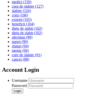
medici
(150)
cura de slabire
(127)
slabire
(116)
corp
(106)
experti
(105)
beneficii
(104)
diete de slabit
(102)
dieta de slabit
(102)
afectiuni
(99)
pareri
(99)
sfaturi
(94)
meniu
(94)
cure de slabire
(91)
cancer
(88)
Account Login
Username
Password