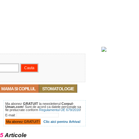
MAMA SI COPILUL
STOMATOLOGIE
Ma abonez
GRATUIT
la newsletterul
Corpul-
Uman.com
! Sunt de acord ca datele personale sa
fie prelucrate conform
Regulamentul UE 679/2016
!
E-mail:
Clic aici pentru Arhiva!
5
Articole