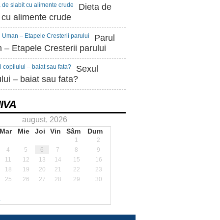
Dieta de
t cu alimente crude
Parul
– Etapele Cresterii parului
Sexul
ului – baiat sau fata?
IVA
august, 2026
Mar
Mie
Joi
Vin
Sâm
Dum
1
2
4
5
6
7
8
9
11
12
13
14
15
16
18
19
20
21
22
23
25
26
27
28
29
30
.