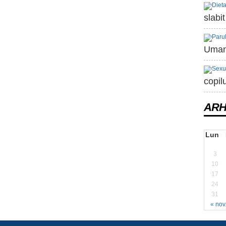
slabi
Uman 
copil
ARH
Lun
3
10
17
24
31
« nov