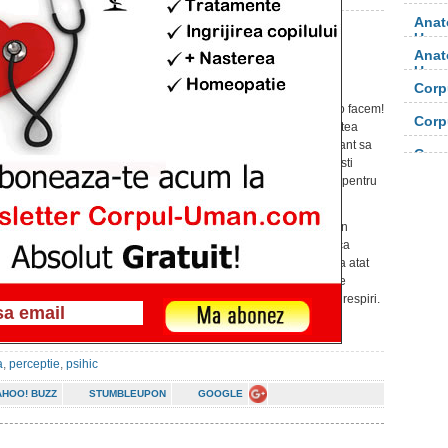
Anat
Uma
Anat
Dinamica psihicului tau
Uma
Publicat pe 03 apr. 2015 at 1:05am
Corp
orga
Noi cu totii
gandim constant
– si este bine ca o facem!
Corp
Fara abilitatea de a gandi, vietile noastre ar putea
orga
parea lipsite de mare semnificatie. Este important sa
Corp
realizezi ca gandesti constant. Sa nu te pacalesti
singur crezand ca esti constient de acest lucru pentru
ca este foarte probabil ca nu esti.
Gandeste-te un moment la respiratia ta. Pana in
momentul in care ti-am atras atentia, probabil ca
uitasesi de faptul ca o faci. Respiratul este ceva atat
de natural si automat incat, daca nu cumva ti se
intampla sa ramai fara aer, pur si simplu uiti ca respiri.
a
,
perceptie
,
psihic
AHOO! BUZZ
STUMBLEUPON
GOOGLE