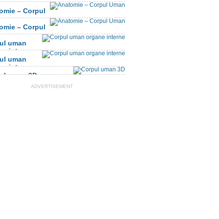
omie – Corpul
n
omie – Corpul
n
ul uman
ne interne
ul uman
ne interne
ul uman 3D
ADVERTISEMENT