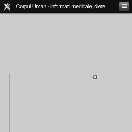
Corpul Uman - Informatii medicale, diete de slabit, boli si afectiuni