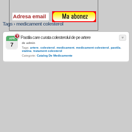
Tags › medicament colesterol
3
Pastila care curata colesterolul de pe artere
APR.
de admin
7
Tags:
artere
,
colesterol
,
medicament
,
medicament colesterol
,
pastila
,
statina
,
tratament colesterol
Categorie:
Catalog De Medicamente