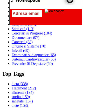
Alimentatia
(259)
Medicina
(226)
Sanatatea si Preventia
(170)
Interventii si Tratamente
(167)
Alimentatia si Igiena Vietii
(129)
Simptome
(114)
Stiati ca?
(113)
Cercetari si Progrese
(104)
Documentare
(97)
Cancerul
(88)
Organe si Sisteme
(70)
Infectii
(69)
Examinari si diagnostice
(65)
Sistemul Cardiovascular
(60)
Prevenire Si Depistare
(59)
Top Tags
dieta
(338)
Tratament
(212)
alimente
(184)
studiu
(159)
sanatate
(157)
diete
(153)