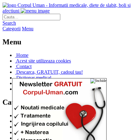
Corpul Uman - Informatii medicale, diete de slabit, boli si
afectiuni
Search
Categorii
Menu
Menu
Home
Acest site utilizeaza cookies
Contact
Descarca, GRATUIT, cadoul tau!
Dictionar medical
Dr. Cristina IANUC
Linkuri utile
Categorii
Diete si cure de slabire
(706)
Afectiuni si Boli
(401)
Corpul de la A la Z
(315)
Medicina Naturista
(308)
Anatomie
(295)