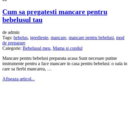
Cum sa pregatesti mancare pentru
bebelusul tau
de admin
Tags:
bebelus
,
igrediente
,
mancare
,
mancare pentru bebelusi
,
mod
de preparare
Categorie:
Bebelusul meu
,
Mama si copilul
Mancare pentru bebelusi preparata acasa Sunt necesare putine
instrumente pentru a face mancare in casa pentru bebelusi: o oala in
care sa fierbi mancarea, …
Afiseaza articol...