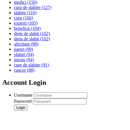
medici
(150)
cura de slabire
(127)
slabire
(116)
corp
(106)
experti
(105)
beneficii
(104)
diete de slabit
(102)
dieta de slabit
(102)
afectiuni
(99)
pareri
(99)
sfaturi
(94)
meniu
(94)
cure de slabire
(91)
cancer
(88)
Account Login
Username
Password