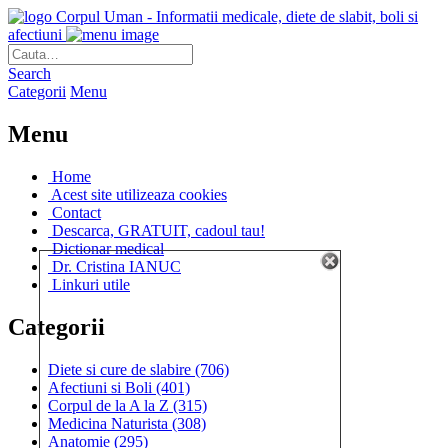
Corpul Uman - Informatii medicale, diete de slabit, boli si
afectiuni
Search
Categorii
Menu
Menu
Home
Acest site utilizeaza cookies
Contact
Descarca, GRATUIT, cadoul tau!
Dictionar medical
Dr. Cristina IANUC
Linkuri utile
Categorii
Diete si cure de slabire
(706)
Afectiuni si Boli
(401)
Corpul de la A la Z
(315)
Medicina Naturista
(308)
Anatomie
(295)