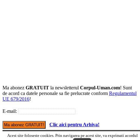
Ma abonez
GRATUIT
la newsletterul
Corpul-Uman.com
! Sunt
de acord ca datele personale sa fie prelucrate conform
Regulamentul
UE 679/2016
!
E-mail:
Clic aici pentru Arhiva!
Acest site foloseste cookies. Prin navigarea pe acest site, va exprimati acordul
Versiune mobile