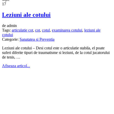
17
Leziuni ale cotului
de admin
Tags:
articulatie cot
,
cot
,
cotul
,
examinarea cotului
,
leziuni ale
cotului
Categorie:
Sanatatea si Preventia
Leziuni ale cotului – Desi cotul este o articulatie stabila, el poate
suferi diferite tipuri de traumatisme si leziuni, de la cotul jucatorului
de tenis, …
Afiseaza articol...