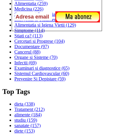
Alimentatia
(259)
Medicina
(226)
Sanatatea si Preventia
(170)
Interventii si Tratamente
(167)
Alimentatia si Igiena Vietii
(129)
Simptome
(114)
Stiati ca?
(113)
Cercetari si Progrese
(104)
Documentare
(97)
Cancerul
(88)
Organe si Sisteme
(70)
Infectii
(69)
Examinari si diagnostice
(65)
Sistemul Cardiovascular
(60)
Prevenire Si Depistare
(59)
Top Tags
dieta
(338)
Tratament
(212)
alimente
(184)
studiu
(159)
sanatate
(157)
diete
(153)