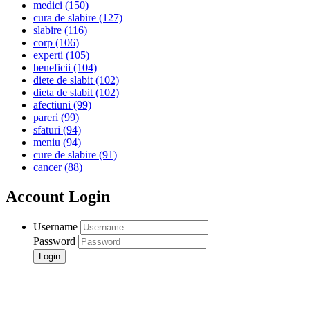
medici
(150)
cura de slabire
(127)
slabire
(116)
corp
(106)
experti
(105)
beneficii
(104)
diete de slabit
(102)
dieta de slabit
(102)
afectiuni
(99)
pareri
(99)
sfaturi
(94)
meniu
(94)
cure de slabire
(91)
cancer
(88)
Account Login
Username
Password