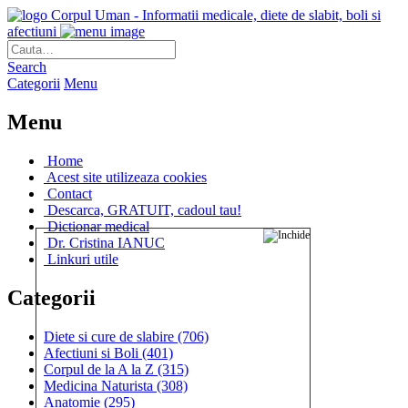
Corpul Uman - Informatii medicale, diete de slabit, boli si
afectiuni
Search
Categorii
Menu
Menu
Home
Acest site utilizeaza cookies
Contact
Descarca, GRATUIT, cadoul tau!
Dictionar medical
Dr. Cristina IANUC
Linkuri utile
Categorii
Diete si cure de slabire
(706)
Afectiuni si Boli
(401)
Corpul de la A la Z
(315)
Medicina Naturista
(308)
Anatomie
(295)