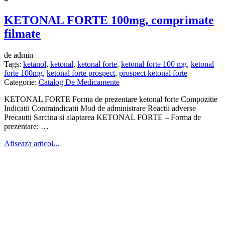
KETONAL FORTE 100mg, comprimate
filmate
de admin
Tags:
ketanol
,
ketonal
,
ketonal forte
,
ketonal forte 100 mg
,
ketonal
forte 100mg
,
ketonal forte prospect
,
prospect ketonal forte
Categorie:
Catalog De Medicamente
KETONAL FORTE Forma de prezentare ketonal forte Compozitie
Indicatii Contraindicatii Mod de administrare Reactii adverse
Precautii Sarcina si alaptarea KETONAL FORTE – Forma de
prezentare: …
Afiseaza articol...