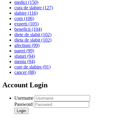
medici
(150)
cura de slabire
(127)
slabire
(116)
corp
(106)
experti
(105)
beneficii
(104)
diete de slabit
(102)
dieta de slabit
(102)
afectiuni
(99)
pareri
(99)
sfaturi
(94)
meniu
(94)
cure de slabire
(91)
cancer
(88)
Account Login
Username
Password