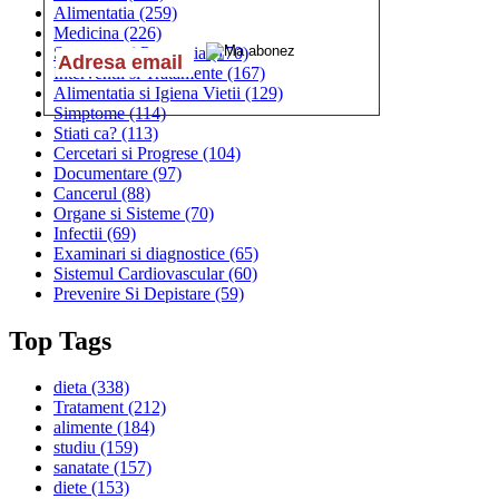
Alimentatia
(259)
Medicina
(226)
Sanatatea si Preventia
(170)
Interventii si Tratamente
(167)
Alimentatia si Igiena Vietii
(129)
Simptome
(114)
Stiati ca?
(113)
Cercetari si Progrese
(104)
Documentare
(97)
Cancerul
(88)
Organe si Sisteme
(70)
Infectii
(69)
Examinari si diagnostice
(65)
Sistemul Cardiovascular
(60)
Prevenire Si Depistare
(59)
Top Tags
dieta
(338)
Tratament
(212)
alimente
(184)
studiu
(159)
sanatate
(157)
diete
(153)