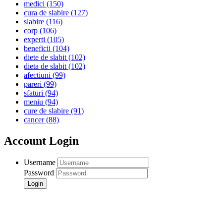
medici
(150)
cura de slabire
(127)
slabire
(116)
corp
(106)
experti
(105)
beneficii
(104)
diete de slabit
(102)
dieta de slabit
(102)
afectiuni
(99)
pareri
(99)
sfaturi
(94)
meniu
(94)
cure de slabire
(91)
cancer
(88)
Account Login
Username
Password