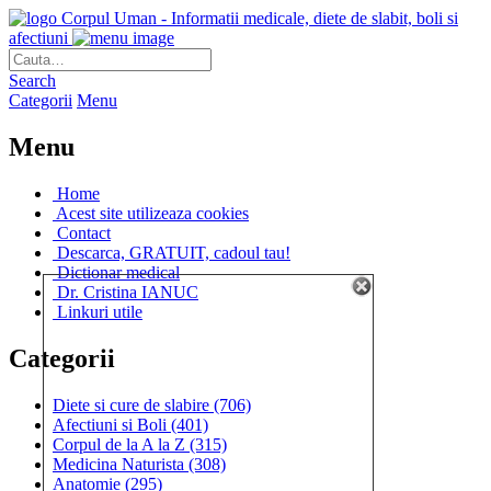
Corpul Uman - Informatii medicale, diete de slabit, boli si
afectiuni
Search
Categorii
Menu
Menu
Home
Acest site utilizeaza cookies
Contact
Descarca, GRATUIT, cadoul tau!
Dictionar medical
Dr. Cristina IANUC
Linkuri utile
Categorii
Diete si cure de slabire
(706)
Afectiuni si Boli
(401)
Corpul de la A la Z
(315)
Medicina Naturista
(308)
Anatomie
(295)