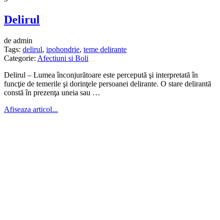
Delirul
de admin
Tags:
delirul
,
ipohondrie
,
teme delirante
Categorie:
Afectiuni si Boli
Delirul – Lumea înconjurătoare este percepută şi interpretată în
funcţie de temerile şi dorinţele persoanei delirante. O stare delirantă
constă în prezenţa uneia sau …
Afiseaza articol...