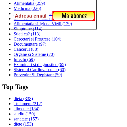
Alimentatia
(259)
Medicina
(226)
Sanatatea si Preventia
(170)
Interventii si Tratamente
(167)
Alimentatia si Igiena Vietii
(129)
Simptome
(114)
Stiati ca?
(113)
Cercetari si Progrese
(104)
Documentare
(97)
Cancerul
(88)
Organe si Sisteme
(70)
Infectii
(69)
Examinari si diagnostice
(65)
Sistemul Cardiovascular
(60)
Prevenire Si Depistare
(59)
Top Tags
dieta
(338)
Tratament
(212)
alimente
(184)
studiu
(159)
sanatate
(157)
diete
(153)