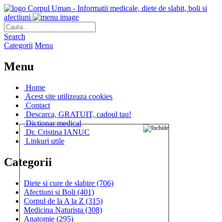
Corpul Uman - Informatii medicale, diete de slabit, boli si
afectiuni
Search
Categorii
Menu
Menu
Home
Acest site utilizeaza cookies
Contact
Descarca, GRATUIT, cadoul tau!
Dictionar medical
Dr. Cristina IANUC
Linkuri utile
Categorii
Diete si cure de slabire
(706)
Afectiuni si Boli
(401)
Corpul de la A la Z
(315)
Medicina Naturista
(308)
Anatomie
(295)