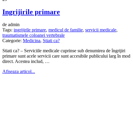
Ingrijirile primare
de admin
Tags:
ingrijirile primare
,
medicul de familie
,
servicii medicale
,
traumatismele coloanei vertebrale
Categorie:
Medicina
,
Stiati ca?
Stiati ca? – Serviciile medicale cuprinse sub denumirea de îngrijiri
primare sunt acele servicii care sunt accesibile publicului larg în mod
direct. Acestea includ, …
Afiseaza articol...