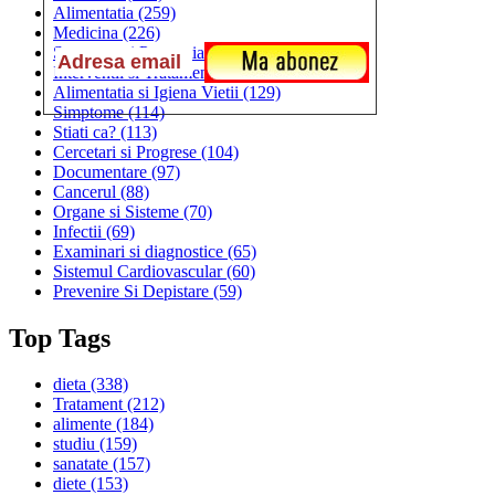
Alimentatia
(259)
Medicina
(226)
Sanatatea si Preventia
(170)
Interventii si Tratamente
(167)
Alimentatia si Igiena Vietii
(129)
Simptome
(114)
Stiati ca?
(113)
Cercetari si Progrese
(104)
Documentare
(97)
Cancerul
(88)
Organe si Sisteme
(70)
Infectii
(69)
Examinari si diagnostice
(65)
Sistemul Cardiovascular
(60)
Prevenire Si Depistare
(59)
Top Tags
dieta
(338)
Tratament
(212)
alimente
(184)
studiu
(159)
sanatate
(157)
diete
(153)