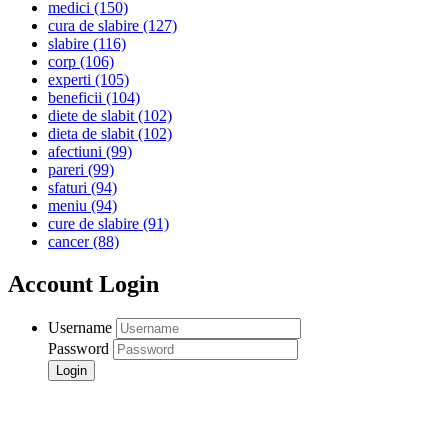
medici
(150)
cura de slabire
(127)
slabire
(116)
corp
(106)
experti
(105)
beneficii
(104)
diete de slabit
(102)
dieta de slabit
(102)
afectiuni
(99)
pareri
(99)
sfaturi
(94)
meniu
(94)
cure de slabire
(91)
cancer
(88)
Account Login
Username
Password