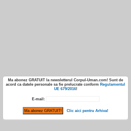
Ma abonez
GRATUIT
la newsletterul
Corpul-Uman.com
! Sunt de
acord ca datele personale sa fie prelucrate conform
Regulamentul
UE 679/2016
!
E-mail:
Clic aici pentru Arhiva!