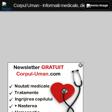
Corpul Uman - Informatii medicale, diete de slabit, boli si afectiuni