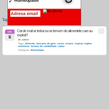
Tags › inghet
Cat de mult ar trebui sa ne temem de alimentele care au
IUN.
expirat?
6
de admin
Tags:
alimente
,
borcane de gem
,
carne
,
eroare
,
expirat
,
inghet
,
maioneza
,
termen de valabilitate
,
zahar
Categorie:
Alimentatia