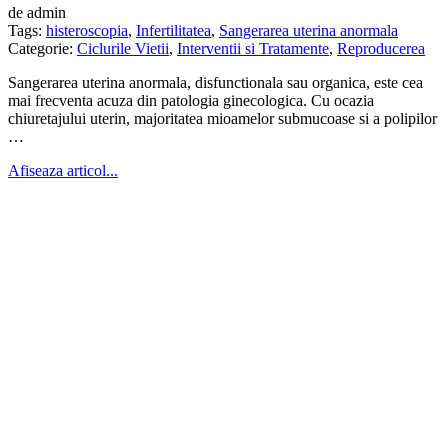
de admin
Tags:
histeroscopia
,
Infertilitatea
,
Sangerarea uterina anormala
Categorie:
Ciclurile Vietii
,
Interventii si Tratamente
,
Reproducerea
Sangerarea uterina anormala, disfunctionala sau organica, este cea
mai frecventa acuza din patologia ginecologica. Cu ocazia
chiuretajului uterin, majoritatea mioamelor submucoase si a polipilor
…
Afiseaza articol...