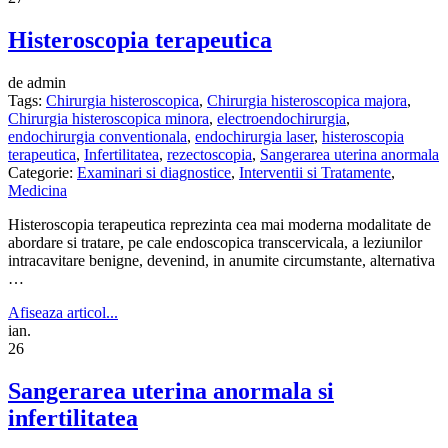
Histeroscopia terapeutica
de admin
Tags:
Chirurgia histeroscopica
,
Chirurgia histeroscopica majora
,
Chirurgia histeroscopica minora
,
electroendochirurgia
,
endochirurgia conventionala
,
endochirurgia laser
,
histeroscopia
terapeutica
,
Infertilitatea
,
rezectoscopia
,
Sangerarea uterina anormala
Categorie:
Examinari si diagnostice
,
Interventii si Tratamente
,
Medicina
Histeroscopia terapeutica reprezinta cea mai moderna modalitate de
abordare si tratare, pe cale endoscopica transcervicala, a leziunilor
intracavitare benigne, devenind, in anumite circumstante, alternativa
…
Afiseaza articol...
ian.
26
Sangerarea uterina anormala si
infertilitatea