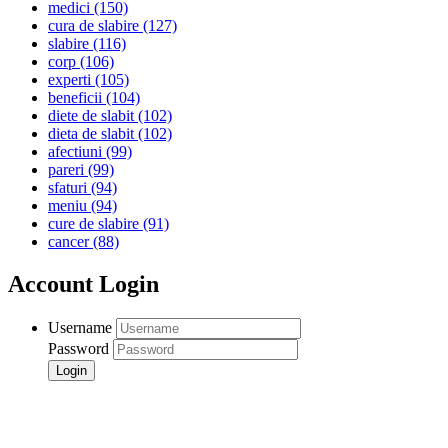
medici
(150)
cura de slabire
(127)
slabire
(116)
corp
(106)
experti
(105)
beneficii
(104)
diete de slabit
(102)
dieta de slabit
(102)
afectiuni
(99)
pareri
(99)
sfaturi
(94)
meniu
(94)
cure de slabire
(91)
cancer
(88)
Account Login
Username
Password