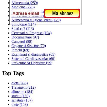
Alimentatia
(259)
Medicina
(226)
Sanatatea si Preventia
(170)
Interventii si Tratamente
(167)
Alimentatia si Igiena Vietii
(129)
Simptome
(114)
Stiati ca?
(113)
Cercetari si Progrese
(104)
Documentare
(97)
Cancerul
(88)
Organe si Sisteme
(70)
Infectii
(69)
Examinari si diagnostice
(65)
Sistemul Cardiovascular
(60)
Prevenire Si Depistare
(59)
Top Tags
dieta
(338)
Tratament
(212)
alimente
(184)
studiu
(159)
sanatate
(157)
diete
(153)