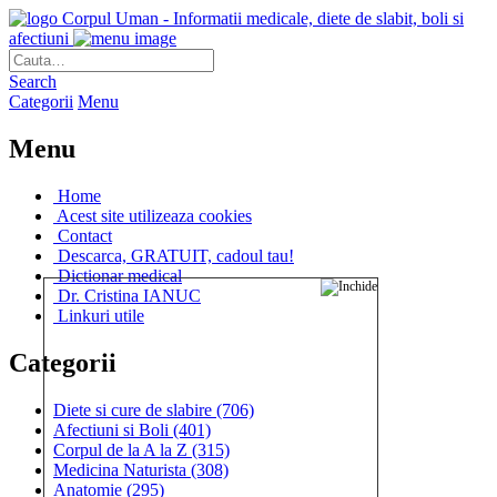
Corpul Uman - Informatii medicale, diete de slabit, boli si
afectiuni
Search
Categorii
Menu
Menu
Home
Acest site utilizeaza cookies
Contact
Descarca, GRATUIT, cadoul tau!
Dictionar medical
Dr. Cristina IANUC
Linkuri utile
Categorii
Diete si cure de slabire
(706)
Afectiuni si Boli
(401)
Corpul de la A la Z
(315)
Medicina Naturista
(308)
Anatomie
(295)