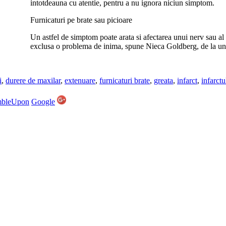
intotdeauna cu atentie, pentru a nu ignora niciun simptom.
Furnicaturi pe brate sau picioare
Un astfel de simptom poate arata si afectarea unui nerv sau al u
exclusa o problema de inima, spune Nieca Goldberg, de la un
i
,
durere de maxilar
,
extenuare
,
furnicaturi brate
,
greata
,
infarct
,
infarctu
mbleUpon
Google