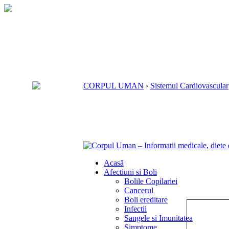
CORPUL UMAN
›
Sistemul Cardiovascular
Acasă
Afectiuni si Boli
Bolile Copilariei
Cancerul
Boli ereditare
Infectii
Sangele si Imunitatea
Simptome