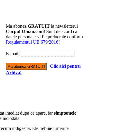
Ma abonez
GRATUIT
la newsletterul
Corpul-Uman.com
! Sunt de acord ca
datele personale sa fie prelucrate conform
Regulamentul UE 679/2016
!
E-mail:
Clic aici pentru
Arhiva!
atat imediat dupa ce apare, iar
simptomele
e niciodata.
recum indigestia. Ele trebuie urmarite