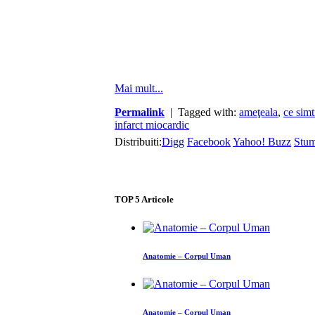
Mai mult...
Permalink
| Tagged with:
ameţeala
,
ce simt
infarct miocardic
Distribuiti:
Digg
Facebook
Yahoo! Buzz
Stu
TOP
5
Articole
Anatomie – Corpul Uman
Anatomie – Corpul Uman