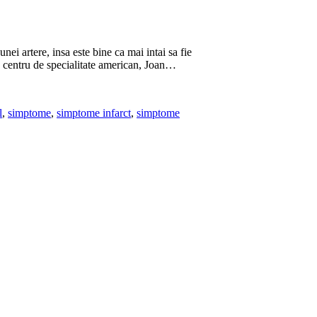
nei artere, insa este bine ca mai intai sa fie
 centru de specialitate american, Joan…
l
,
simptome
,
simptome infarct
,
simptome