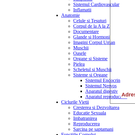
Sistemul Cardiovascular
Inflamatii
Anatomie
Celule si Tesuturi
Corpul de la A la Z
Documentare
Glande si Hormoni
Imagini Corpul Uman
Muschii
Oasele
Organe si Sisteme
Pielea
Scheletul si Muschii
Sisteme si Organe
Sistemul Endocrin
Sistemul Nervos
Aparatul digestiv
Aparatul reproducator
Ciclurile Vietii
Cresterea si Dezvoltarea
Educatie Sexuala
Imbatranirea
Reproducerea
Sarcina pe saptamani
Functiile Corpului