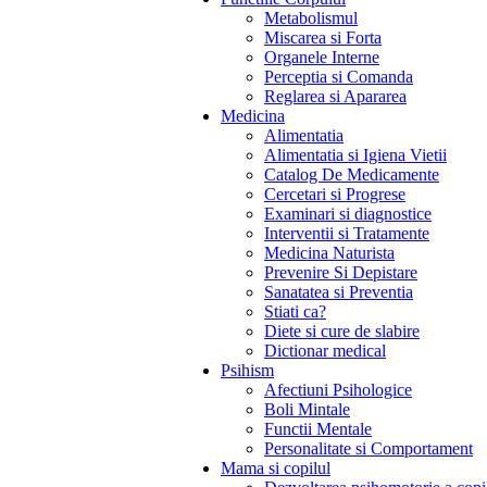
Metabolismul
Miscarea si Forta
Organele Interne
Perceptia si Comanda
Reglarea si Apararea
Medicina
Alimentatia
Alimentatia si Igiena Vietii
Catalog De Medicamente
Cercetari si Progrese
Examinari si diagnostice
Interventii si Tratamente
Medicina Naturista
Prevenire Si Depistare
Sanatatea si Preventia
Stiati ca?
Diete si cure de slabire
Dictionar medical
Psihism
Afectiuni Psihologice
Boli Mintale
Functii Mentale
Personalitate si Comportament
Mama si copilul