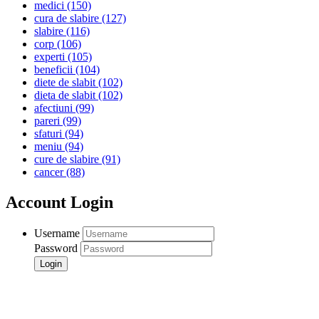
medici
(150)
cura de slabire
(127)
slabire
(116)
corp
(106)
experti
(105)
beneficii
(104)
diete de slabit
(102)
dieta de slabit
(102)
afectiuni
(99)
pareri
(99)
sfaturi
(94)
meniu
(94)
cure de slabire
(91)
cancer
(88)
Account Login
Username
Password