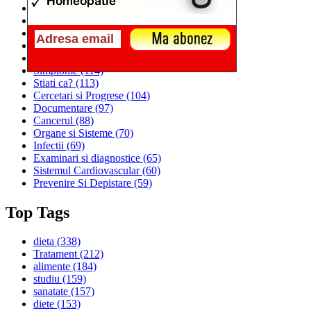
Alimentatia
(259)
Medicina
(226)
Sanatatea si Preventia
(170)
Interventii si Tratamente
(167)
Alimentatia si Igiena Vietii
(129)
Simptome
(114)
Stiati ca?
(113)
Cercetari si Progrese
(104)
Documentare
(97)
Cancerul
(88)
Organe si Sisteme
(70)
Infectii
(69)
Examinari si diagnostice
(65)
Sistemul Cardiovascular
(60)
Prevenire Si Depistare
(59)
Top Tags
dieta
(338)
Tratament
(212)
alimente
(184)
studiu
(159)
sanatate
(157)
diete
(153)