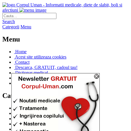
Corpul Uman - Informatii medicale, diete de slabit, boli si
afectiuni
Search
Categorii
Menu
Menu
Home
Acest site utilizeaza cookies
Contact
Descarca, GRATUIT, cadoul tau!
Dictionar medical
Dr. Cristina IANUC
Linkuri utile
Categorii
Diete si cure de slabire
(706)
Afectiuni si Boli
(401)
Corpul de la A la Z
(315)
Medicina Naturista
(308)
Anatomie
(295)