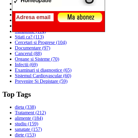
Alimentatia
(259)
Medicina
(226)
Sanatatea si Preventia
(170)
Interventii si Tratamente
(167)
Alimentatia si Igiena Vietii
(129)
Simptome
(114)
Stiati ca?
(113)
Cercetari si Progrese
(104)
Documentare
(97)
Cancerul
(88)
Organe si Sisteme
(70)
Infectii
(69)
Examinari si diagnostice
(65)
Sistemul Cardiovascular
(60)
Prevenire Si Depistare
(59)
Top Tags
dieta
(338)
Tratament
(212)
alimente
(184)
studiu
(159)
sanatate
(157)
diete
(153)