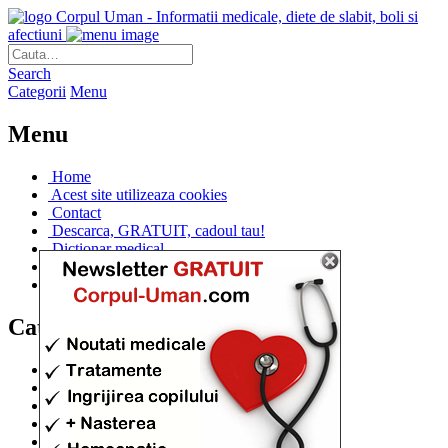
Corpul Uman - Informatii medicale, diete de slabit, boli si
afectiuni
Search
Categorii
Menu
Menu
Home
Acest site utilizeaza cookies
Contact
Descarca, GRATUIT, cadoul tau!
Dictionar medical
Dr. Cristina IANUC
Linkuri utile
Categorii
Diete si cure de slabire
(706)
Afectiuni si Boli
(401)
Corpul de la A la Z
(315)
Medicina Naturista
(308)
Anatomie
(295)