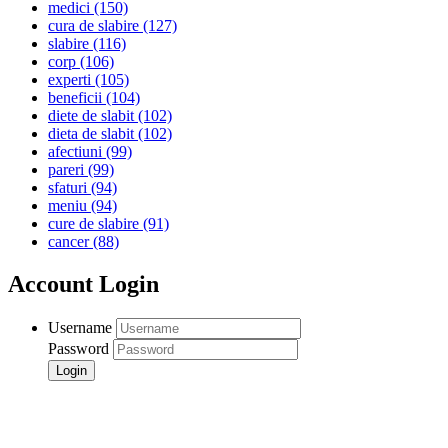
medici
(150)
cura de slabire
(127)
slabire
(116)
corp
(106)
experti
(105)
beneficii
(104)
diete de slabit
(102)
dieta de slabit
(102)
afectiuni
(99)
pareri
(99)
sfaturi
(94)
meniu
(94)
cure de slabire
(91)
cancer
(88)
Account Login
Username
Password