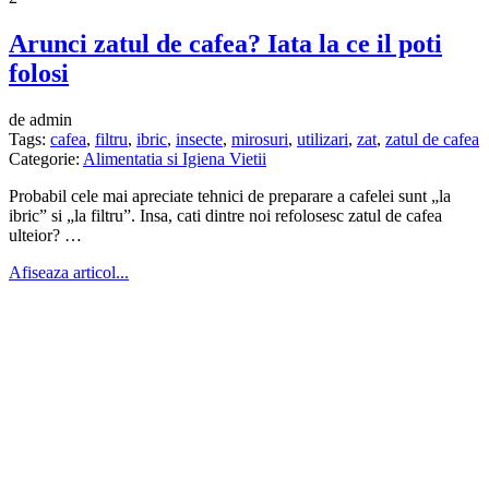
Arunci zatul de cafea? Iata la ce il poti
folosi
de admin
Tags:
cafea
,
filtru
,
ibric
,
insecte
,
mirosuri
,
utilizari
,
zat
,
zatul de cafea
Categorie:
Alimentatia si Igiena Vietii
Probabil cele mai apreciate tehnici de preparare a cafelei sunt „la
ibric” si „la filtru”. Insa, cati dintre noi refolosesc zatul de cafea
ulteior? …
Afiseaza articol...