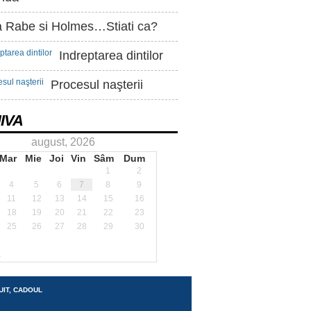
 Rabe si Holmes…Stiati ca?
Indreptarea dintilor
Procesul naşterii
IVA
august, 2026
Mar
Mie
Joi
Vin
Sâm
Dum
1
2
4
5
6
7
8
9
11
12
13
14
15
16
18
19
20
21
22
23
25
26
27
28
29
30
.
UIT, CADOUL