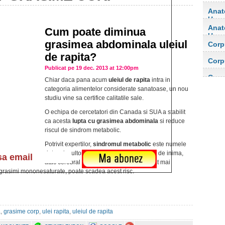
Anat
Uma
Anat
Cum poate diminua
Uma
grasimea abdominala uleiul
Corp
orga
de rapita?
Corp
Publicat pe 19 dec. 2013 at 12:00pm
orga
Corp
Chiar daca pana acum
uleiul de rapita
intra in
categoria alimentelor considerate sanatoase, un nou
studiu vine sa certifice calitatile sale.
O echipa de cercetatori din Canada si SUA a stabilit
ca acesta
lupta cu grasimea abdominala
si reduce
riscul de sindrom metabolic.
Potrivit expertilor,
sindromul metabolic
este numele
dat mai multor factori de risc pentru bolile de inima,
atac cerebral si diabet de tip 2. O dieta cat mai
rasimi mononesaturate, poate scadea acest risc.
a
,
grasime corp
,
ulei rapita
,
uleiul de rapita