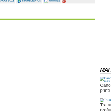
AHOO! BUZZ
STUMBLEUPON
GOOGLE
MAI 
Cance
print
Trat
prof