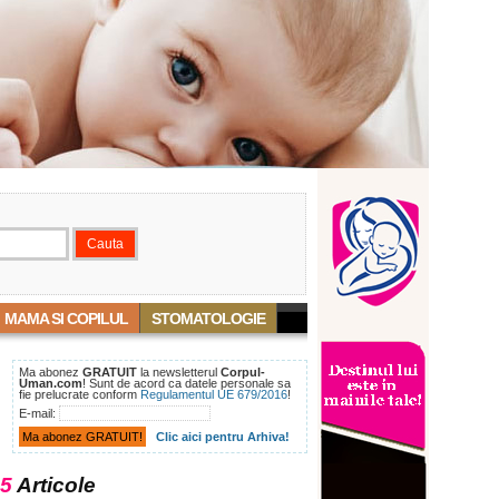
MAMA SI COPILUL
STOMATOLOGIE
Ma abonez
GRATUIT
la newsletterul
Corpul-
Uman.com
! Sunt de acord ca datele personale sa
fie prelucrate conform
Regulamentul UE 679/2016
!
E-mail:
Clic aici pentru Arhiva!
5
Articole