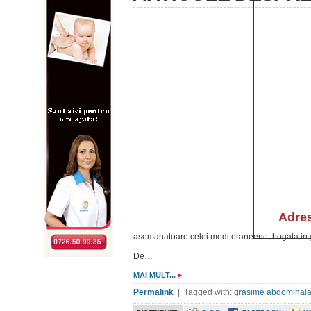
asemanatoare celei mediteraneene, bogata in g
De…
MAI MULT...
Permalink
| Tagged with:
grasime abdominal