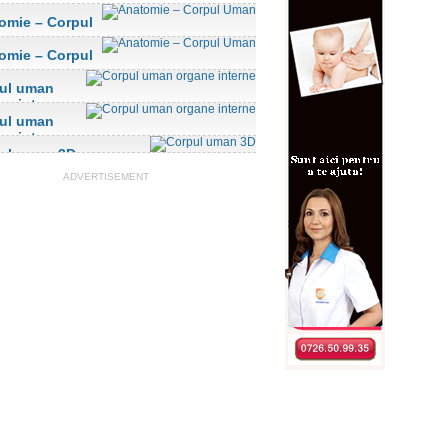
omie – Corpul
n
omie – Corpul
n
ul uman
ne interne
ul uman
ne interne
ul uman 3D
ADVERTISEMENT