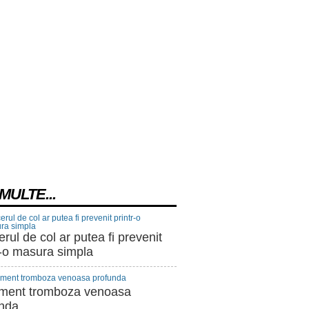
MULTE...
rul de col ar putea fi prevenit
r-o masura simpla
ament tromboza venoasa
unda