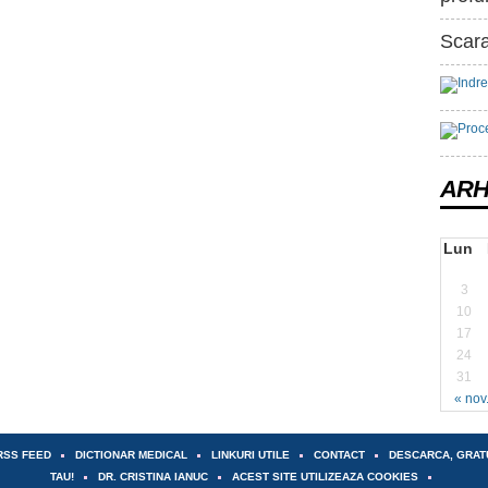
Scara
ARH
Lun
3
10
17
24
31
« nov
RSS FEED
DICTIONAR MEDICAL
LINKURI UTILE
CONTACT
DESCARCA, GRAT
TAU!
DR. CRISTINA IANUC
ACEST SITE UTILIZEAZA COOKIES