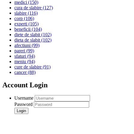
medici
(150)
cura de slabire
(127)
slabire
(116)
corp
(106)
experti
(105)
beneficii
(104)
diete de slabit
(102)
dieta de slabit
(102)
afectiuni
(99)
pareri
(99)
sfaturi
(94)
meniu
(94)
cure de slabire
(91)
cancer
(88)
Account Login
Username
Password