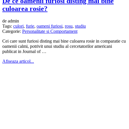
De ce oamenii furiosi disting mai bine
culoarea rosie?
de admin
Tags:
culori
,
furie
,
oameni furiosi
,
rosu
,
studiu
Categorie:
Personalitate si Comportament
Cei care sunt furiosi disting mai bine culoarea rosie in comparatie cu
oamenii calmi, potrivit unui studiu al cercetatorilor americani
publicat in Journal of …
Afiseaza articol...