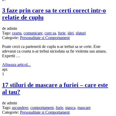
3 faze prin care sa te certi corect intr-o
relatie de cuplu
de admin
Tags:
cearta
,
comunicare
,
cum sa
,
furie
,
idei
,
sfaturi
Categorie:
Personalitate si Comportament
Poate crezi ca partenerii de cuplu n-ar trebui sa se certe. Este
adevarat ca cearta n-ar trebui niciodata sa fie violenta sau amara.
Expertii …
Afiseaza articol...
apr.
1
17 stiluri de mascare a furiei – care este
al tau?
de admin
Tags:
ascundere
,
comportament
,
furie
,
masca
,
mascare
Categorie:
Personalitate si Comportament