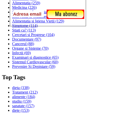
Alimentatia
(259)
Medicina
(226)
Sanatatea si Preventia
(170)
Interventii si Tratamente
(167)
Alimentatia si Igiena Vietii
(129)
Simptome
(114)
Stiati ca?
(113)
Cercetari si Progrese
(104)
Documentare
(97)
Cancerul
(88)
Organe si Sisteme
(70)
Infectii
(69)
Examinari si diagnostice
(65)
Sistemul Cardiovascular
(60)
Prevenire Si Depistare
(59)
Top Tags
dieta
(338)
Tratament
(212)
alimente
(184)
studiu
(159)
sanatate
(157)
diete
(153)