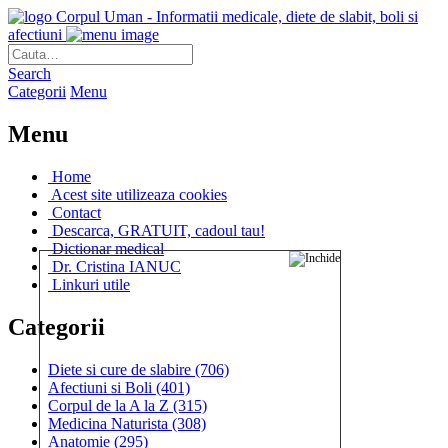
Corpul Uman - Informatii medicale, diete de slabit, boli si
afectiuni
Search
Categorii
Menu
Menu
Home
Acest site utilizeaza cookies
Contact
Descarca, GRATUIT, cadoul tau!
Dictionar medical
Dr. Cristina IANUC
Linkuri utile
Categorii
Diete si cure de slabire
(706)
Afectiuni si Boli
(401)
Corpul de la A la Z
(315)
Medicina Naturista
(308)
Anatomie
(295)