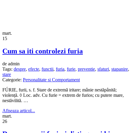
mart.
15
Cum sa iti controlezi furia
de admin
Tags:
despre
,
efecte
,
functii
,
furia
,
furie
,
preventie
,
sfaturi
,
stapanire
,
stare
Categorie:
Personalitate si Comportament
FÚRIE, furii, s. f. Stare de extremă iritare; mânie nestăpânită;
violență. ◊ Loc. adv. Cu furie = extrem de furios; cu putere mare,
nestăvilită. …
Afiseaza articol...
mart.
26