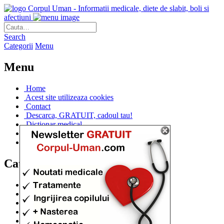
Corpul Uman - Informatii medicale, diete de slabit, boli si
afectiuni
Search
Categorii
Menu
Menu
Home
Acest site utilizeaza cookies
Contact
Descarca, GRATUIT, cadoul tau!
Dictionar medical
Dr. Cristina IANUC
Linkuri utile
Categorii
Diete si cure de slabire
(706)
Afectiuni si Boli
(401)
Corpul de la A la Z
(315)
Medicina Naturista
(308)
Anatomie
(295)