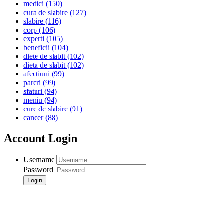
medici
(150)
cura de slabire
(127)
slabire
(116)
corp
(106)
experti
(105)
beneficii
(104)
diete de slabit
(102)
dieta de slabit
(102)
afectiuni
(99)
pareri
(99)
sfaturi
(94)
meniu
(94)
cure de slabire
(91)
cancer
(88)
Account Login
Username
Password