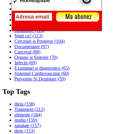
Alimentatia
(259)
Medicina
(226)
Sanatatea si Preventia
(170)
Interventii si Tratamente
(167)
Alimentatia si Igiena Vietii
(129)
Simptome
(114)
Stiati ca?
(113)
Cercetari si Progrese
(104)
Documentare
(97)
Cancerul
(88)
Organe si Sisteme
(70)
Infectii
(69)
Examinari si diagnostice
(65)
Sistemul Cardiovascular
(60)
Prevenire Si Depistare
(59)
Top Tags
dieta
(338)
Tratament
(212)
alimente
(184)
studiu
(159)
sanatate
(157)
diete
(153)