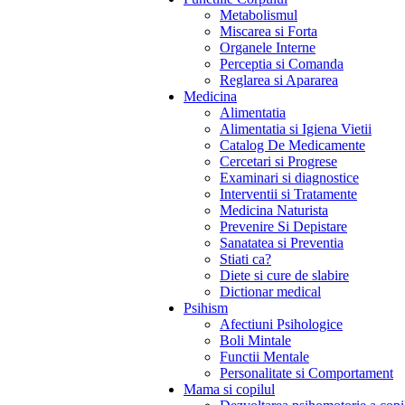
Metabolismul
Miscarea si Forta
Organele Interne
Perceptia si Comanda
Reglarea si Apararea
Medicina
Alimentatia
Alimentatia si Igiena Vietii
Catalog De Medicamente
Cercetari si Progrese
Examinari si diagnostice
Interventii si Tratamente
Medicina Naturista
Prevenire Si Depistare
Sanatatea si Preventia
Stiati ca?
Diete si cure de slabire
Dictionar medical
Psihism
Afectiuni Psihologice
Boli Mintale
Functii Mentale
Personalitate si Comportament
Mama si copilul