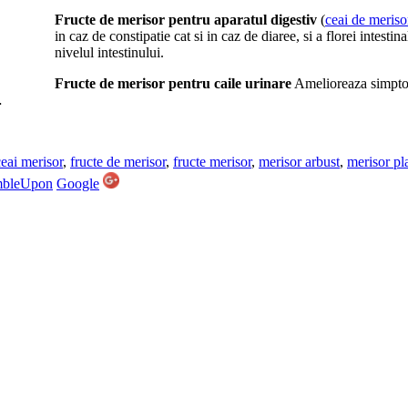
Fructe de merisor pentru aparatul digestiv
(
ceai de meriso
in caz de constipatie cat si in caz de diaree, si a florei intestin
nivelul intestinului.
Fructe de merisor pentru caile urinare
Amelioreaza simptome
…
ceai merisor
,
fructe de merisor
,
fructe merisor
,
merisor arbust
,
merisor pl
mbleUpon
Google