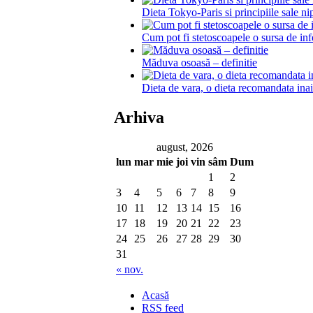
Dieta Tokyo-Paris si principiile sale n
Cum pot fi stetoscoapele o sursa de inf
Măduva osoasă – definitie
Dieta de vara, o dieta recomandata ina
Arhiva
august, 2026
lun
mar
mie
joi
vin
sâm
Dum
1
2
3
4
5
6
7
8
9
10
11
12
13
14
15
16
17
18
19
20
21
22
23
24
25
26
27
28
29
30
31
« nov.
Acasă
RSS feed