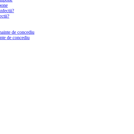
ipone
ectii?
inte de concediu