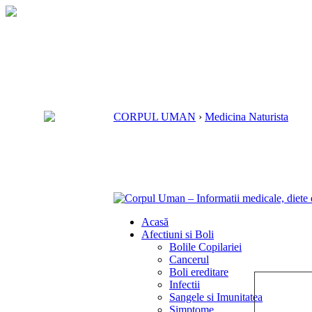
CORPUL UMAN
›
Medicina Naturista
Acasă
Afectiuni si Boli
Bolile Copilariei
Cancerul
Boli ereditare
Infectii
Sangele si Imunitatea
Simptome