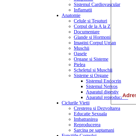
Sistemul Cardiovascular
Inflamatii
Anatomie
Celule si Tesuturi
Corpul de la A la Z
Documentare
Glande si Hormoni
Imagini Corpul Uman
Muschii
Oasele
Organe si Sisteme
Pielea
Scheletul si Muschii
Sisteme si Organe
Sistemul Endocrin
Sistemul Nervos
Aparatul digestiv
Aparatul reproducator
Ciclurile Vietii
Cresterea si Dezvoltarea
Educatie Sexuala
Imbatranirea
Reproducerea
Sarcina pe saptamani
Functiile Corpului