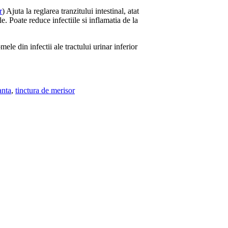
r
) Ajuta la reglarea tranzitului intestinal, atat
ale. Poate reduce infectiile si inflamatia de la
le din infectii ale tractului urinar inferior
anta
,
tinctura de merisor