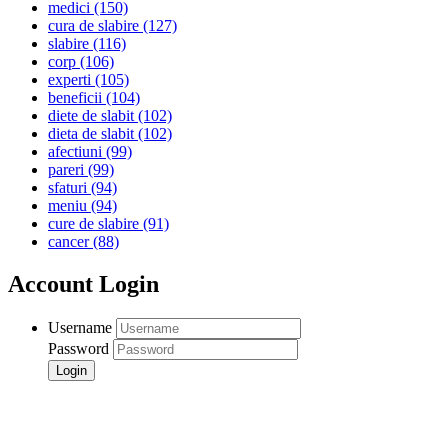
medici
(150)
cura de slabire
(127)
slabire
(116)
corp
(106)
experti
(105)
beneficii
(104)
diete de slabit
(102)
dieta de slabit
(102)
afectiuni
(99)
pareri
(99)
sfaturi
(94)
meniu
(94)
cure de slabire
(91)
cancer
(88)
Account Login
Username
Password