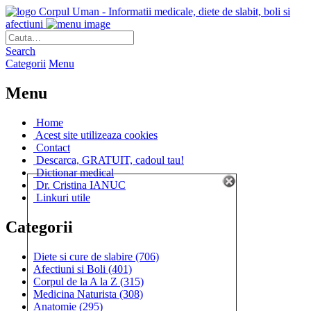
Corpul Uman - Informatii medicale, diete de slabit, boli si
afectiuni
Search
Categorii
Menu
Menu
Home
Acest site utilizeaza cookies
Contact
Descarca, GRATUIT, cadoul tau!
Dictionar medical
Dr. Cristina IANUC
Linkuri utile
Categorii
Diete si cure de slabire
(706)
Afectiuni si Boli
(401)
Corpul de la A la Z
(315)
Medicina Naturista
(308)
Anatomie
(295)