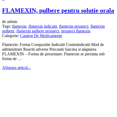
FLAMEXIN, pulbere pentru solutie orala
de admin
Tags:
flamexin
,
flamexin indicatii
,
flamexin prospect
,
flamexin
pulbere
,
flamexin pulbere prospect
,
prospect flamexin
Categorie:
Catalog De Medicamente
Flamexin: Forma Compozitie Indicatii Contraindicatii Mod de
administrare Reactii adverse Precautii Sarcina si alaptarea
FLAMEXIN – Forma de prezentare: Flamexin se prezinta sub
forma de …
Afiseaza articol...