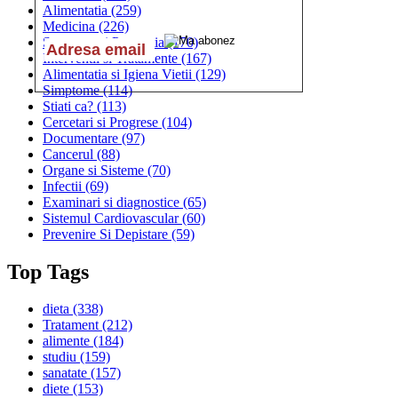
Alimentatia
(259)
Medicina
(226)
Sanatatea si Preventia
(170)
Interventii si Tratamente
(167)
Alimentatia si Igiena Vietii
(129)
Simptome
(114)
Stiati ca?
(113)
Cercetari si Progrese
(104)
Documentare
(97)
Cancerul
(88)
Organe si Sisteme
(70)
Infectii
(69)
Examinari si diagnostice
(65)
Sistemul Cardiovascular
(60)
Prevenire Si Depistare
(59)
Top Tags
dieta
(338)
Tratament
(212)
alimente
(184)
studiu
(159)
sanatate
(157)
diete
(153)