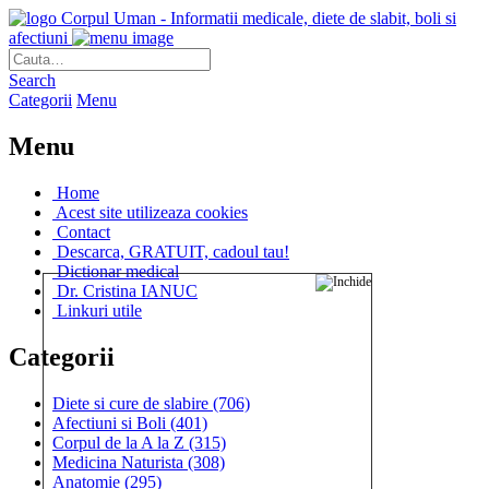
Corpul Uman - Informatii medicale, diete de slabit, boli si
afectiuni
Search
Categorii
Menu
Menu
Home
Acest site utilizeaza cookies
Contact
Descarca, GRATUIT, cadoul tau!
Dictionar medical
Dr. Cristina IANUC
Linkuri utile
Categorii
Diete si cure de slabire
(706)
Afectiuni si Boli
(401)
Corpul de la A la Z
(315)
Medicina Naturista
(308)
Anatomie
(295)