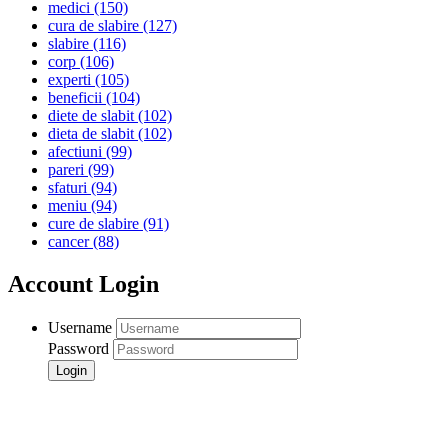
medici
(150)
cura de slabire
(127)
slabire
(116)
corp
(106)
experti
(105)
beneficii
(104)
diete de slabit
(102)
dieta de slabit
(102)
afectiuni
(99)
pareri
(99)
sfaturi
(94)
meniu
(94)
cure de slabire
(91)
cancer
(88)
Account Login
Username
Password