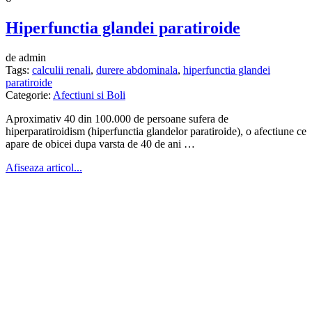
Hiperfunctia glandei paratiroide
de admin
Tags:
calculii renali
,
durere abdominala
,
hiperfunctia glandei
paratiroide
Categorie:
Afectiuni si Boli
Aproximativ 40 din 100.000 de persoane sufera de
hiperparatiroidism (hiperfunctia glandelor paratiroide), o afectiune ce
apare de obicei dupa varsta de 40 de ani …
Afiseaza articol...