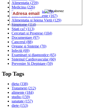
Alimentatia
(259)
Medicina
(226)
Sanatatea si Preventia
(170)
Interventii si Tratamente
(167)
Alimentatia si Igiena Vietii
(129)
Simptome
(114)
Stiati ca?
(113)
Cercetari si Progrese
(104)
Documentare
(97)
Cancerul
(88)
Organe si Sisteme
(70)
Infectii
(69)
Examinari si diagnostice
(65)
Sistemul Cardiovascular
(60)
Prevenire Si Depistare
(59)
Top Tags
dieta
(338)
Tratament
(212)
alimente
(184)
studiu
(159)
sanatate
(157)
diete
(153)