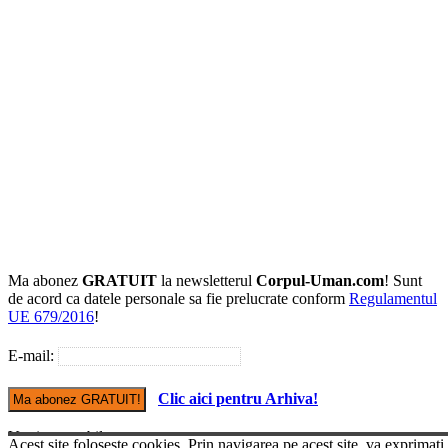
Ma abonez
GRATUIT
la newsletterul
Corpul-Uman.com
! Sunt
de acord ca datele personale sa fie prelucrate conform
Regulamentul
UE 679/2016
!
E-mail:
Clic aici pentru Arhiva!
Versiune mobile
Acest site foloseste cookies. Prin navigarea pe acest site, va exprimati