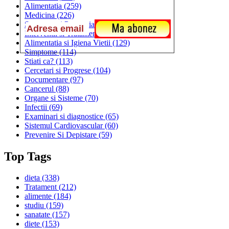
Alimentatia
(259)
Medicina
(226)
Sanatatea si Preventia
(170)
Interventii si Tratamente
(167)
Alimentatia si Igiena Vietii
(129)
Simptome
(114)
Stiati ca?
(113)
Cercetari si Progrese
(104)
Documentare
(97)
Cancerul
(88)
Organe si Sisteme
(70)
Infectii
(69)
Examinari si diagnostice
(65)
Sistemul Cardiovascular
(60)
Prevenire Si Depistare
(59)
Top Tags
dieta
(338)
Tratament
(212)
alimente
(184)
studiu
(159)
sanatate
(157)
diete
(153)