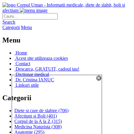
Corpul Uman - Informatii medicale, diete de slabit, boli si
afectiuni
Search
Categorii
Menu
Menu
Home
Acest site utilizeaza cookies
Contact
Descarca, GRATUIT, cadoul tau!
Dictionar medical
Dr. Cristina IANUC
Linkuri utile
Categorii
Diete si cure de slabire
(706)
Afectiuni si Boli
(401)
Corpul de la A la Z
(315)
Medicina Naturista
(308)
Anatomie
(295)