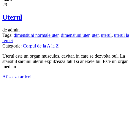
29
Uterul
de admin
Tags:
dimensiuni normale uter
,
dimensiuni uter
,
uter
,
uterul
,
uterul la
femei
Categorie:
Corpul de la A la Z
Uterul este un organ musculos, cavitar, in care se dezvolta oul. La
sfarsitul sarcinii uterul expulzeaza fatul si anexele lui. Este un organ
median …
Afiseaza articol...