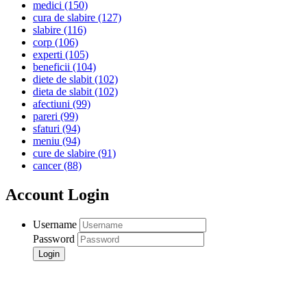
medici
(150)
cura de slabire
(127)
slabire
(116)
corp
(106)
experti
(105)
beneficii
(104)
diete de slabit
(102)
dieta de slabit
(102)
afectiuni
(99)
pareri
(99)
sfaturi
(94)
meniu
(94)
cure de slabire
(91)
cancer
(88)
Account Login
Username
Password