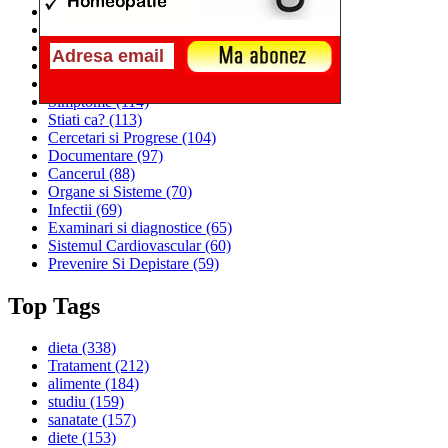
Alimentatia
(259)
Medicina
(226)
Sanatatea si Preventia
(170)
Interventii si Tratamente
(167)
Alimentatia si Igiena Vietii
(129)
Simptome
(114)
Stiati ca?
(113)
Cercetari si Progrese
(104)
Documentare
(97)
Cancerul
(88)
Organe si Sisteme
(70)
Infectii
(69)
Examinari si diagnostice
(65)
Sistemul Cardiovascular
(60)
Prevenire Si Depistare
(59)
Top Tags
dieta
(338)
Tratament
(212)
alimente
(184)
studiu
(159)
sanatate
(157)
diete
(153)