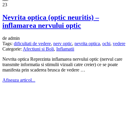
23
Nevrita optica (optic neuritis) –
inflamarea nervului optic
de admin
Tags:
dificultati de vedere
,
nerv optic
,
nevrita optica
,
ochi
,
vedere
Categorie:
Afectiuni si Boli
,
Inflamatii
Nevrita optica Reprezinta inflamarea nervului optic (nervul care
transmite informatia si stimulii vizuali catre creier) ce se poate
manifesta prin scaderea brusca de vedere …
Afiseaza articol...