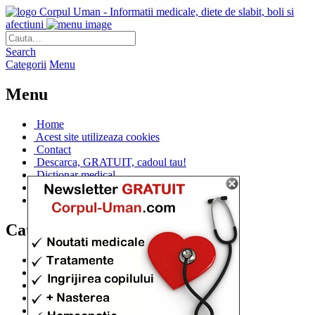
Corpul Uman - Informatii medicale, diete de slabit, boli si
afectiuni
Search
Categorii
Menu
Menu
Home
Acest site utilizeaza cookies
Contact
Descarca, GRATUIT, cadoul tau!
Dictionar medical
Dr. Cristina IANUC
Linkuri utile
Categorii
Diete si cure de slabire
(706)
Afectiuni si Boli
(401)
Corpul de la A la Z
(315)
Medicina Naturista
(308)
Anatomie
(295)