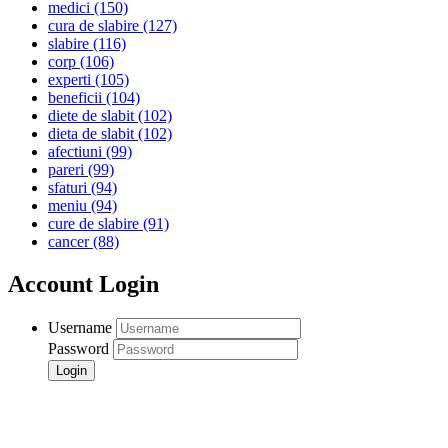
medici
(150)
cura de slabire
(127)
slabire
(116)
corp
(106)
experti
(105)
beneficii
(104)
diete de slabit
(102)
dieta de slabit
(102)
afectiuni
(99)
pareri
(99)
sfaturi
(94)
meniu
(94)
cure de slabire
(91)
cancer
(88)
Account Login
Username
Password