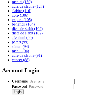
medici
(150)
cura de slabire
(127)
slabire
(116)
corp
(106)
experti
(105)
beneficii
(104)
diete de slabit
(102)
dieta de slabit
(102)
afectiuni
(99)
pareri
(99)
sfaturi
(94)
meniu
(94)
cure de slabire
(91)
cancer
(88)
Account Login
Username
Password