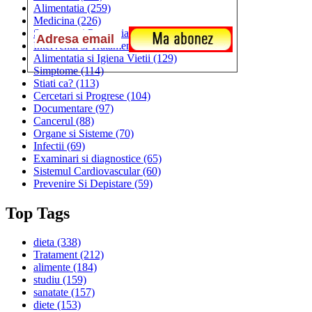
Alimentatia
(259)
Medicina
(226)
Sanatatea si Preventia
(170)
Interventii si Tratamente
(167)
Alimentatia si Igiena Vietii
(129)
Simptome
(114)
Stiati ca?
(113)
Cercetari si Progrese
(104)
Documentare
(97)
Cancerul
(88)
Organe si Sisteme
(70)
Infectii
(69)
Examinari si diagnostice
(65)
Sistemul Cardiovascular
(60)
Prevenire Si Depistare
(59)
Top Tags
dieta
(338)
Tratament
(212)
alimente
(184)
studiu
(159)
sanatate
(157)
diete
(153)