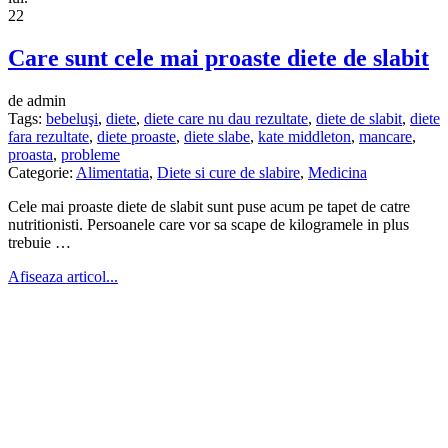
22
Care sunt cele mai proaste diete de slabit
de admin
Tags:
bebeluşi
,
diete
,
diete care nu dau rezultate
,
diete de slabit
,
diete
fara rezultate
,
diete proaste
,
diete slabe
,
kate middleton
,
mancare
,
proasta
,
probleme
Categorie:
Alimentatia
,
Diete si cure de slabire
,
Medicina
Cele mai proaste diete de slabit sunt puse acum pe tapet de catre
nutritionisti. Persoanele care vor sa scape de kilogramele in plus
trebuie …
Afiseaza articol...