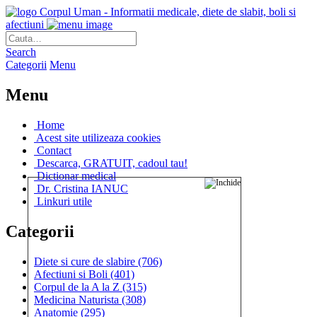
Corpul Uman - Informatii medicale, diete de slabit, boli si
afectiuni
Search
Categorii
Menu
Menu
Home
Acest site utilizeaza cookies
Contact
Descarca, GRATUIT, cadoul tau!
Dictionar medical
Dr. Cristina IANUC
Linkuri utile
Categorii
Diete si cure de slabire
(706)
Afectiuni si Boli
(401)
Corpul de la A la Z
(315)
Medicina Naturista
(308)
Anatomie
(295)