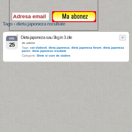
Tags › dieta japoneza rezultate
5
Dieta japoneza sau 3kg in 3 zile
IAN.
de admin
25
Tags:
cat slabesti
,
dieta japoneza
,
dieta japoneza forum
,
dieta japoneza
pareri
,
dieta japoneza rezultate
Categorie:
Diete si cure de slabire