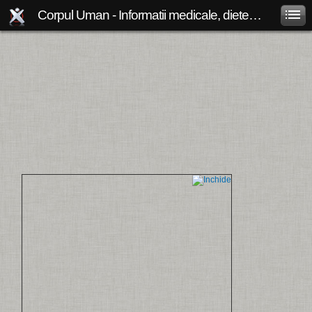
Corpul Uman - Informatii medicale, diete de slabit, boli si afectiuni