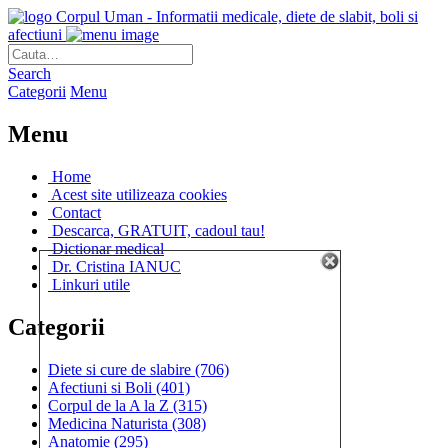
Corpul Uman - Informatii medicale, diete de slabit, boli si
afectiuni
Search
Categorii
Menu
Menu
Home
Acest site utilizeaza cookies
Contact
Descarca, GRATUIT, cadoul tau!
Dictionar medical
Dr. Cristina IANUC
Linkuri utile
Categorii
Diete si cure de slabire
(706)
Afectiuni si Boli
(401)
Corpul de la A la Z
(315)
Medicina Naturista
(308)
Anatomie
(295)