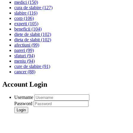
medici
(150)
cura de slabire
(127)
slabire
(116)
corp
(106)
experti
(105)
beneficii
(104)
diete de slabit
(102)
dieta de slabit
(102)
afectiuni
(99)
pareri
(99)
sfaturi
(94)
meniu
(94)
cure de slabire
(91)
cancer
(88)
Account Login
Username
Password