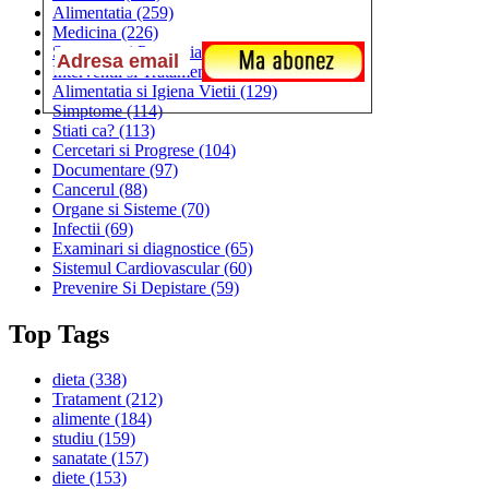
Alimentatia
(259)
Medicina
(226)
Sanatatea si Preventia
(170)
Interventii si Tratamente
(167)
Alimentatia si Igiena Vietii
(129)
Simptome
(114)
Stiati ca?
(113)
Cercetari si Progrese
(104)
Documentare
(97)
Cancerul
(88)
Organe si Sisteme
(70)
Infectii
(69)
Examinari si diagnostice
(65)
Sistemul Cardiovascular
(60)
Prevenire Si Depistare
(59)
Top Tags
dieta
(338)
Tratament
(212)
alimente
(184)
studiu
(159)
sanatate
(157)
diete
(153)