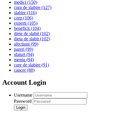
medici
(150)
cura de slabire
(127)
slabire
(116)
corp
(106)
experti
(105)
beneficii
(104)
diete de slabit
(102)
dieta de slabit
(102)
afectiuni
(99)
pareri
(99)
sfaturi
(94)
meniu
(94)
cure de slabire
(91)
cancer
(88)
Account Login
Username
Password