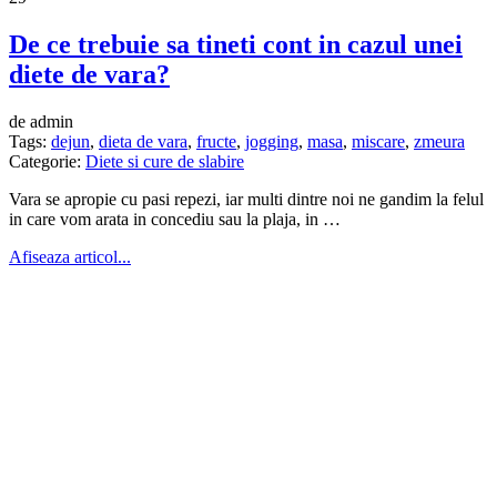
De ce trebuie sa tineti cont in cazul unei
diete de vara?
de admin
Tags:
dejun
,
dieta de vara
,
fructe
,
jogging
,
masa
,
miscare
,
zmeura
Categorie:
Diete si cure de slabire
Vara se apropie cu pasi repezi, iar multi dintre noi ne gandim la felul
in care vom arata in concediu sau la plaja, in …
Afiseaza articol...