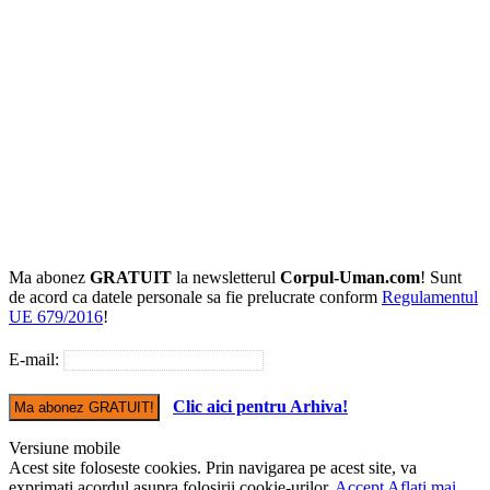
Ma abonez
GRATUIT
la newsletterul
Corpul-Uman.com
! Sunt
de acord ca datele personale sa fie prelucrate conform
Regulamentul
UE 679/2016
!
E-mail:
Clic aici pentru Arhiva!
Versiune mobile
Acest site foloseste cookies. Prin navigarea pe acest site, va
exprimati acordul asupra folosirii cookie-urilor.
Accept
Aflati mai