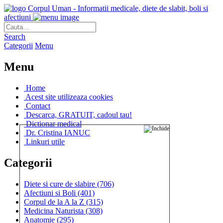
Corpul Uman - Informatii medicale, diete de slabit, boli si
afectiuni
Search
Categorii
Menu
Menu
Home
Acest site utilizeaza cookies
Contact
Descarca, GRATUIT, cadoul tau!
Dictionar medical
Dr. Cristina IANUC
Linkuri utile
Categorii
Diete si cure de slabire
(706)
Afectiuni si Boli
(401)
Corpul de la A la Z
(315)
Medicina Naturista
(308)
Anatomie
(295)