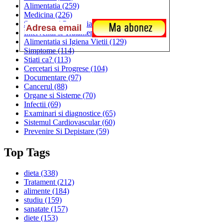
Alimentatia
(259)
Medicina
(226)
Sanatatea si Preventia
(170)
Interventii si Tratamente
(167)
Alimentatia si Igiena Vietii
(129)
Simptome
(114)
Stiati ca?
(113)
Cercetari si Progrese
(104)
Documentare
(97)
Cancerul
(88)
Organe si Sisteme
(70)
Infectii
(69)
Examinari si diagnostice
(65)
Sistemul Cardiovascular
(60)
Prevenire Si Depistare
(59)
Top Tags
dieta
(338)
Tratament
(212)
alimente
(184)
studiu
(159)
sanatate
(157)
diete
(153)