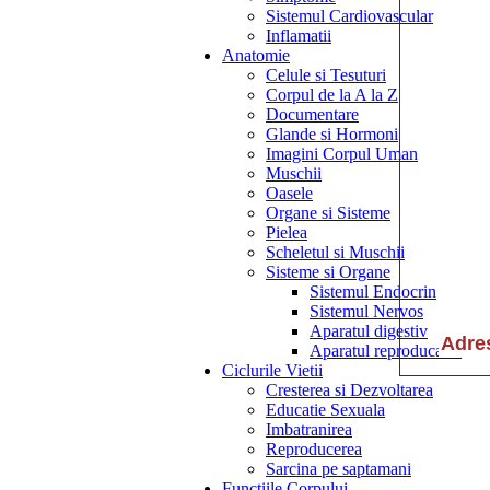
Sistemul Cardiovascular
Inflamatii
Anatomie
Celule si Tesuturi
Corpul de la A la Z
Documentare
Glande si Hormoni
Imagini Corpul Uman
Muschii
Oasele
Organe si Sisteme
Pielea
Scheletul si Muschii
Sisteme si Organe
Sistemul Endocrin
Sistemul Nervos
Aparatul digestiv
Aparatul reproducator
Ciclurile Vietii
Cresterea si Dezvoltarea
Educatie Sexuala
Imbatranirea
Reproducerea
Sarcina pe saptamani
Functiile Corpului