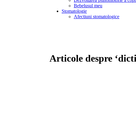
Dezvoltarea psihomotorie a copi
Bebelusul meu
Stomatologie
Afectiuni stomatologice
Articole despre ‘dic