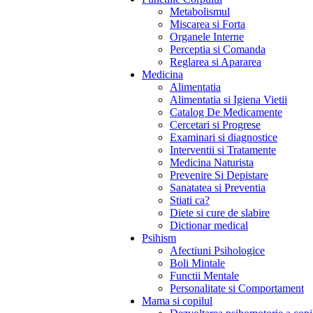
Metabolismul
Miscarea si Forta
Organele Interne
Perceptia si Comanda
Reglarea si Apararea
Medicina
Alimentatia
Alimentatia si Igiena Vietii
Catalog De Medicamente
Cercetari si Progrese
Examinari si diagnostice
Interventii si Tratamente
Medicina Naturista
Prevenire Si Depistare
Sanatatea si Preventia
Stiati ca?
Diete si cure de slabire
Dictionar medical
Psihism
Afectiuni Psihologice
Boli Mintale
Functii Mentale
Personalitate si Comportament
Mama si copilul