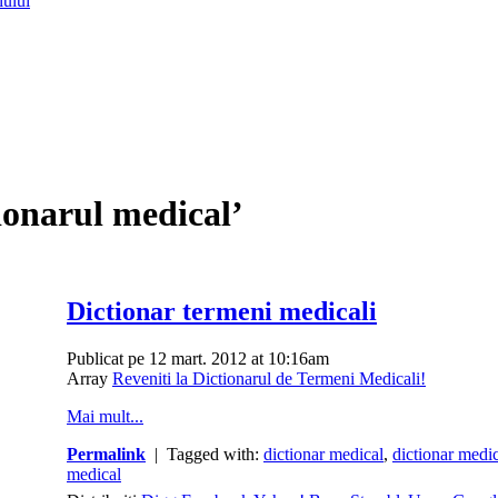
lului
tionarul medical’
Dictionar termeni medicali
Publicat pe 12 mart. 2012 at 10:16am
Array
Reveniti la Dictionarul de Termeni Medicali!
Mai mult...
Permalink
| Tagged with:
dictionar medical
,
dictionar medi
medical