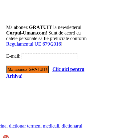
Ma abonez
GRATUIT
la newsletterul
Corpul-Uman.com
! Sunt de acord ca
datele personale sa fie prelucrate conform
Regulamentul UE 679/2016
!
E-mail:
Clic aici pentru
Arhiva!
cina
,
dictionar termeni medicali
,
dictionarul