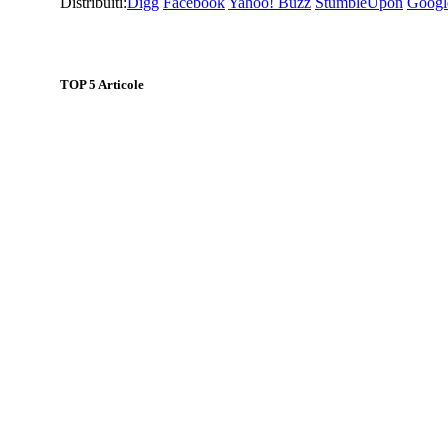
Distribuiti:
Digg
Facebook
Yahoo! Buzz
StumbleUpon
Googl
TOP
5
Articole