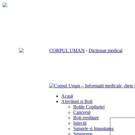
CORPUL UMAN
›
Dictionar medical
Acasă
Afectiuni si Boli
Bolile Copilariei
Cancerul
Boli ereditare
Infectii
Sangele si Imunitatea
Simptome