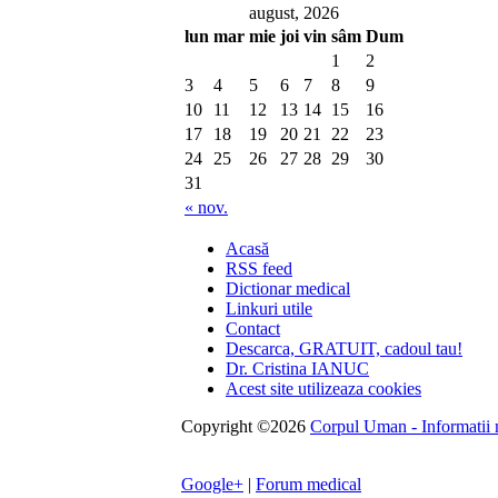
august, 2026
lun
mar
mie
joi
vin
sâm
Dum
1
2
3
4
5
6
7
8
9
10
11
12
13
14
15
16
17
18
19
20
21
22
23
24
25
26
27
28
29
30
31
« nov.
Acasă
RSS feed
Dictionar medical
Linkuri utile
Contact
Descarca, GRATUIT, cadoul tau!
Dr. Cristina IANUC
Acest site utilizeaza cookies
Copyright ©2026
Corpul Uman - Informatii me
Google+
|
Forum medical