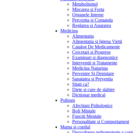
Metabolismul
Miscarea si Forta
Organele Interne
Perceptia si Comanda
Reglarea si Apararea
Medicina
Alimentatia
Alimentatia si Igiena Vietii
Catalog De Medicamente
Cercetari si Progrese
Examinari si diagnostice
Interventii si Tratamente
Medicina Naturista
Prevenire Si Depistare
Sanatatea si Preventia
Stiati ca?
Diete si cure de slabire
Dictionar medical
Psihism
Afectiuni Psihologice
Boli Mintale
Functii Mentale
Personalitate si Comportament
Mama si copilul
Dezvoltarea psihomotorie a copi