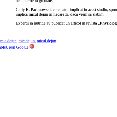
de a pierde in greutate.
Carly R. Pacanowski, cercetator implicat in acest studiu, spun
implica micul dejun in fiecare zi, daca vrem sa slabim.
Expertii in nutritie au publicat un articol in revista „
Physiolo
 mic dejun
,
mic dejun
,
micul dejun
mbleUpon
Google