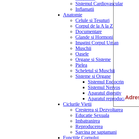
Sistemul Cardiovascular
Inflamatii
Anatomie
Celule si Tesuturi
Corpul de la A la Z
Documentare
Glande si Hormoni
Imagini Corpul Uman
Muschii
Oasele
Organe si Sisteme
Pielea
Scheletul si Muschii
Sisteme si Organe
Sistemul Endocrin
Sistemul Nervos
Aparatul digestiv
Aparatul reproducator
Ciclurile Vietii
Cresterea si Dezvoltarea
Educatie Sexuala
Imbatranirea
Reproducerea
Sarcina pe saptamani
Functiile Corpului