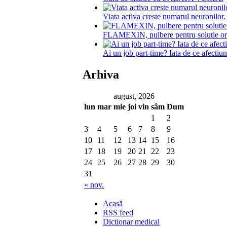
Viata activa creste numarul neuronilor
FLAMEXIN, pulbere pentru solutie or
Ai un job part-time? Iata de ce afectiun
Arhiva
august, 2026
lun
mar
mie
joi
vin
sâm
Dum
1
2
3
4
5
6
7
8
9
10
11
12
13
14
15
16
17
18
19
20
21
22
23
24
25
26
27
28
29
30
31
« nov.
Acasă
RSS feed
Dictionar medical