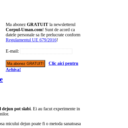
Ma abonez
GRATUIT
la newsletterul
Corpul-Uman.com
! Sunt de acord ca
datele personale sa fie prelucrate conform
Regulamentul UE 679/2016
!
E-mail:
Clic aici pentru
Arhiva!
te
l dejun pot slabi
. Ei au facut experimente in
nilor.
ipsa micului dejun poate fi o metoda sanatoasa