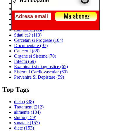
Alimentatia
(259)
Medicina
(226)
Sanatatea si Preventia
(170)
Interventii si Tratamente
(167)
Alimentatia si Igiena Vietii
(129)
Simptome
(114)
Stiati ca?
(113)
Cercetari si Progrese
(104)
Documentare
(97)
Cancerul
(88)
Organe si Sisteme
(70)
Infectii
(69)
Examinari si diagnostice
(65)
Sistemul Cardiovascular
(60)
Prevenire Si Depistare
(59)
Top Tags
dieta
(338)
Tratament
(212)
alimente
(184)
studiu
(159)
sanatate
(157)
diete
(153)