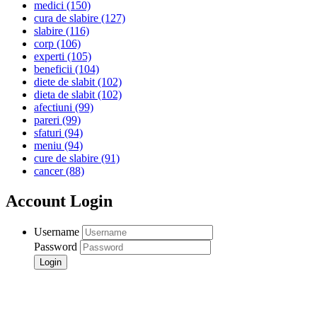
medici
(150)
cura de slabire
(127)
slabire
(116)
corp
(106)
experti
(105)
beneficii
(104)
diete de slabit
(102)
dieta de slabit
(102)
afectiuni
(99)
pareri
(99)
sfaturi
(94)
meniu
(94)
cure de slabire
(91)
cancer
(88)
Account Login
Username
Password