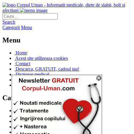
Corpul Uman - Informatii medicale, diete de slabit, boli si
afectiuni
Search
Categorii
Menu
Menu
Home
Acest site utilizeaza cookies
Contact
Descarca, GRATUIT, cadoul tau!
Dictionar medical
Dr. Cristina IANUC
Linkuri utile
Categorii
Diete si cure de slabire
(706)
Afectiuni si Boli
(401)
Corpul de la A la Z
(315)
Medicina Naturista
(308)
Anatomie
(295)