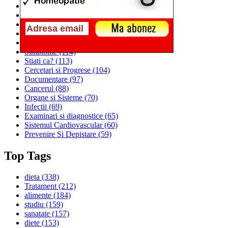
Alimentatia
(259)
Medicina
(226)
Sanatatea si Preventia
(170)
Interventii si Tratamente
(167)
Alimentatia si Igiena Vietii
(129)
Simptome
(114)
Stiati ca?
(113)
Cercetari si Progrese
(104)
Documentare
(97)
Cancerul
(88)
Organe si Sisteme
(70)
Infectii
(69)
Examinari si diagnostice
(65)
Sistemul Cardiovascular
(60)
Prevenire Si Depistare
(59)
Top Tags
dieta
(338)
Tratament
(212)
alimente
(184)
studiu
(159)
sanatate
(157)
diete
(153)