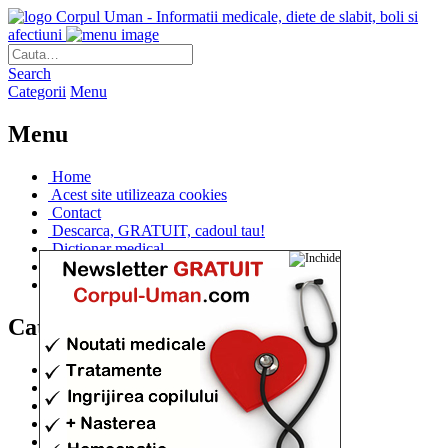
Corpul Uman - Informatii medicale, diete de slabit, boli si
afectiuni
Search
Categorii
Menu
Menu
Home
Acest site utilizeaza cookies
Contact
Descarca, GRATUIT, cadoul tau!
Dictionar medical
Dr. Cristina IANUC
Linkuri utile
Categorii
Diete si cure de slabire
(706)
Afectiuni si Boli
(401)
Corpul de la A la Z
(315)
Medicina Naturista
(308)
Anatomie
(295)