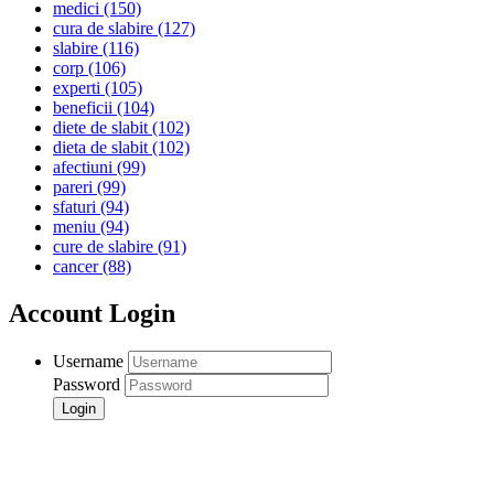
medici
(150)
cura de slabire
(127)
slabire
(116)
corp
(106)
experti
(105)
beneficii
(104)
diete de slabit
(102)
dieta de slabit
(102)
afectiuni
(99)
pareri
(99)
sfaturi
(94)
meniu
(94)
cure de slabire
(91)
cancer
(88)
Account Login
Username
Password