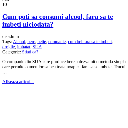
10
Cum poti sa consumi alcool, fara sa te
imbeti niciodata?
de admin
Tags:
Alcool
,
bere
,
betie
,
companie
,
cum bei fara sa te imbeti
,
drojdie
,
imbatat
,
SUA
Categorie:
Stiati ca?
O companie din SUA care produce bere a dezvaluit o metoda simpla
care permite oamenilor sa bea toata noaptea fara sa se imbete. Trucul
…
Afiseaza articol...