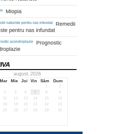
Miopia
Remedii
iste pentru nas infundat
Prognostic
roplazie
IVA
august, 2026
Mar
Mie
Joi
Vin
Sâm
Dum
1
2
4
5
6
7
8
9
11
12
13
14
15
16
18
19
20
21
22
23
25
26
27
28
29
30
.