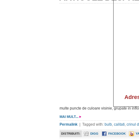
multe puncte de culoare visinie, grupate in inf
MAI MULT...
Permalink
| Tagged with:
bulb
,
calitati
,
crinul 
DISTRIBUITI:
DIGG
FACEBOOK
Y