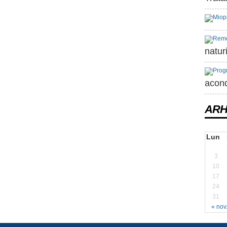
natur
acond
ARH
Lun
3
10
17
24
31
« nov