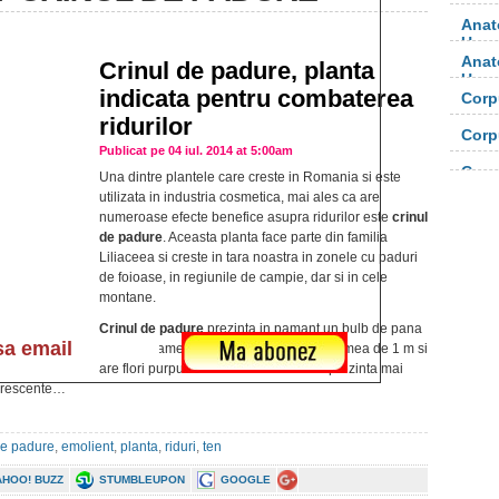
Anat
Uma
Anat
Crinul de padure, planta
Uma
indicata pentru combaterea
Corp
orga
ridurilor
Corp
Publicat pe 04 iul. 2014 at 5:00am
orga
Corp
Una dintre plantele care creste in Romania si este
utilizata in industria cosmetica, mai ales ca are
numeroase efecte benefice asupra ridurilor este
crinul
de padure
. Aceasta planta face parte din familia
Liliaceea si creste in tara noastra in zonele cu paduri
de foioase, in regiunile de campie, dar si in cele
montane.
Crinul de padure
prezinta in pamant un bulb de pana
la 8 cm diametru si poate ajunge la inaltimea de 1 m si
are flori purpurii. Petalele acestor flori prezinta mai
lorescente…
de padure
,
emolient
,
planta
,
riduri
,
ten
AHOO! BUZZ
STUMBLEUPON
GOOGLE