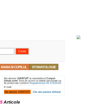
MAMA SI COPILUL
STOMATOLOGIE
Ma abonez
GRATUIT
la newsletterul
Corpul-
Uman.com
! Sunt de acord ca datele personale sa
fie prelucrate conform
Regulamentul UE 679/2016
!
E-mail:
Clic aici pentru Arhiva!
5
Articole