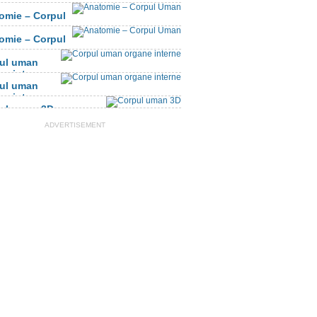
omie – Corpul
n
omie – Corpul
n
ul uman
ne interne
ul uman
ne interne
ul uman 3D
ADVERTISEMENT