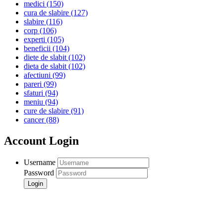
medici
(150)
cura de slabire
(127)
slabire
(116)
corp
(106)
experti
(105)
beneficii
(104)
diete de slabit
(102)
dieta de slabit
(102)
afectiuni
(99)
pareri
(99)
sfaturi
(94)
meniu
(94)
cure de slabire
(91)
cancer
(88)
Account Login
Username
Password