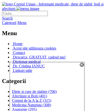
Corpul Uman - Informatii medicale, diete de slabit, boli si
afectiuni
Search
Categorii
Menu
Menu
Home
Acest site utilizeaza cookies
Contact
Descarca, GRATUIT, cadoul tau!
Dictionar medical
Dr. Cristina IANUC
Linkuri utile
Categorii
Diete si cure de slabire
(706)
Afectiuni si Boli
(401)
Corpul de la A la Z
(315)
Medicina Naturista
(308)
Anatomie
(295)