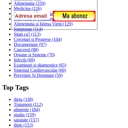
Alimentatia
(259)
Medicina
(226)
Sanatatea si Preventia
(170)
Interventii si Tratamente
(167)
Alimentatia si Igiena Vietii
(129)
Simptome
(114)
Stiati ca?
(113)
Cercetari si Progrese
(104)
Documentare
(97)
Cancerul
(88)
Organe si Sisteme
(70)
Infectii
(69)
Examinari si diagnostice
(65)
Sistemul Cardiovascular
(60)
Prevenire Si Depistare
(59)
Top Tags
dieta
(338)
Tratament
(212)
alimente
(184)
studiu
(159)
sanatate
(157)
diete
(153)