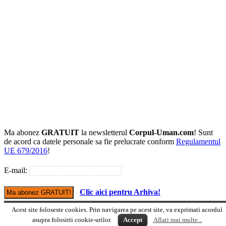
Ma abonez
GRATUIT
la newsletterul
Corpul-Uman.com
! Sunt
de acord ca datele personale sa fie prelucrate conform
Regulamentul
UE 679/2016
!
E-mail:
Clic aici pentru Arhiva!
Acest site foloseste cookies. Prin navigarea pe acest site, va exprimati acordul
Versiune mobile
asupra folosirii cookie-urilor.
Accept
Aflati mai multe...
© Copyright Corpul-uman.com