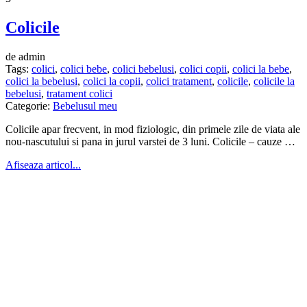
Colicile
de admin
Tags:
colici
,
colici bebe
,
colici bebelusi
,
colici copii
,
colici la bebe
,
colici la bebelusi
,
colici la copii
,
colici tratament
,
colicile
,
colicile la
bebelusi
,
tratament colici
Categorie:
Bebelusul meu
Colicile apar frecvent, in mod fiziologic, din primele zile de viata ale
nou-nascutului si pana in jurul varstei de 3 luni. Colicile – cauze …
Afiseaza articol...