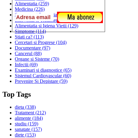
Alimentatia
(259)
Medicina
(226)
Sanatatea si Preventia
(170)
Interventii si Tratamente
(167)
Alimentatia si Igiena Vietii
(129)
Simptome
(114)
Stiati ca?
(113)
Cercetari si Progrese
(104)
Documentare
(97)
Cancerul
(88)
Organe si Sisteme
(70)
Infectii
(69)
Examinari si diagnostice
(65)
Sistemul Cardiovascular
(60)
Prevenire Si Depistare
(59)
Top Tags
dieta
(338)
Tratament
(212)
alimente
(184)
studiu
(159)
sanatate
(157)
diete
(153)