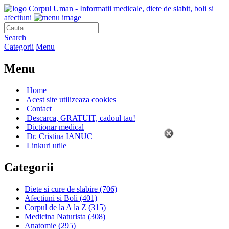
Corpul Uman - Informatii medicale, diete de slabit, boli si
afectiuni
Search
Categorii
Menu
Menu
Home
Acest site utilizeaza cookies
Contact
Descarca, GRATUIT, cadoul tau!
Dictionar medical
Dr. Cristina IANUC
Linkuri utile
Categorii
Diete si cure de slabire
(706)
Afectiuni si Boli
(401)
Corpul de la A la Z
(315)
Medicina Naturista
(308)
Anatomie
(295)