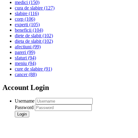
medici
(150)
cura de slabire
(127)
slabire
(116)
corp
(106)
experti
(105)
beneficii
(104)
diete de slabit
(102)
dieta de slabit
(102)
afectiuni
(99)
pareri
(99)
sfaturi
(94)
meniu
(94)
cure de slabire
(91)
cancer
(88)
Account Login
Username
Password