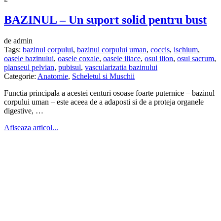
BAZINUL – Un suport solid pentru bust
de admin
Tags:
bazinul corpului
,
bazinul corpului uman
,
coccis
,
ischium
,
oasele bazinului
,
oasele coxale
,
oasele iliace
,
osul ilion
,
osul sacrum
,
planseul pelvian
,
pubisul
,
vascularizatia bazinului
Categorie:
Anatomie
,
Scheletul si Muschii
Functia principala a acestei centuri osoase foarte puternice – bazinul
corpului uman – este aceea de a adaposti si de a proteja organele
digestive, …
Afiseaza articol...