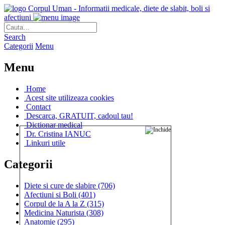
Corpul Uman - Informatii medicale, diete de slabit, boli si
afectiuni
Search
Categorii
Menu
Menu
Home
Acest site utilizeaza cookies
Contact
Descarca, GRATUIT, cadoul tau!
Dictionar medical
Dr. Cristina IANUC
Linkuri utile
Categorii
Diete si cure de slabire
(706)
Afectiuni si Boli
(401)
Corpul de la A la Z
(315)
Medicina Naturista
(308)
Anatomie
(295)