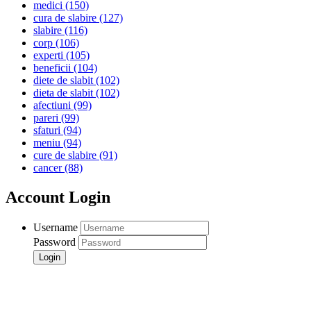
medici
(150)
cura de slabire
(127)
slabire
(116)
corp
(106)
experti
(105)
beneficii
(104)
diete de slabit
(102)
dieta de slabit
(102)
afectiuni
(99)
pareri
(99)
sfaturi
(94)
meniu
(94)
cure de slabire
(91)
cancer
(88)
Account Login
Username
Password