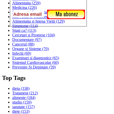
Alimentatia
(259)
Medicina
(226)
Sanatatea si Preventia
(170)
Interventii si Tratamente
(167)
Alimentatia si Igiena Vietii
(129)
Simptome
(114)
Stiati ca?
(113)
Cercetari si Progrese
(104)
Documentare
(97)
Cancerul
(88)
Organe si Sisteme
(70)
Infectii
(69)
Examinari si diagnostice
(65)
Sistemul Cardiovascular
(60)
Prevenire Si Depistare
(59)
Top Tags
dieta
(338)
Tratament
(212)
alimente
(184)
studiu
(159)
sanatate
(157)
diete
(153)