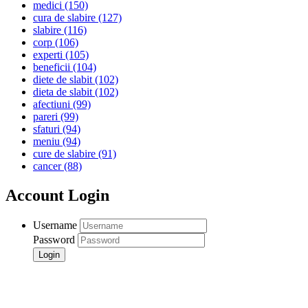
medici
(150)
cura de slabire
(127)
slabire
(116)
corp
(106)
experti
(105)
beneficii
(104)
diete de slabit
(102)
dieta de slabit
(102)
afectiuni
(99)
pareri
(99)
sfaturi
(94)
meniu
(94)
cure de slabire
(91)
cancer
(88)
Account Login
Username
Password