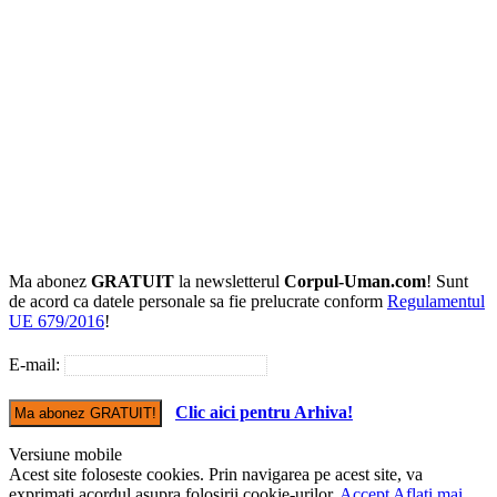
Ma abonez
GRATUIT
la newsletterul
Corpul-Uman.com
! Sunt
de acord ca datele personale sa fie prelucrate conform
Regulamentul
UE 679/2016
!
E-mail:
Clic aici pentru Arhiva!
Versiune mobile
Acest site foloseste cookies. Prin navigarea pe acest site, va
exprimati acordul asupra folosirii cookie-urilor.
Accept
Aflati mai