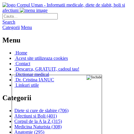
Corpul Uman - Informatii medicale, diete de slabit, boli si
afectiuni
Search
Categorii
Menu
Menu
Home
Acest site utilizeaza cookies
Contact
Descarca, GRATUIT, cadoul tau!
Dictionar medical
Dr. Cristina IANUC
Linkuri utile
Categorii
Diete si cure de slabire
(706)
Afectiuni si Boli
(401)
Corpul de la A la Z
(315)
Medicina Naturista
(308)
Anatomie
(295)