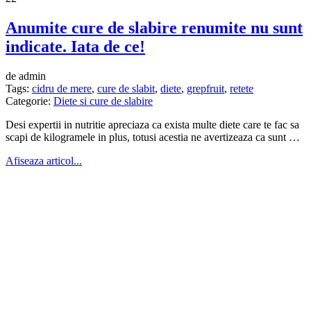
Anumite cure de slabire renumite nu sunt
indicate. Iata de ce!
de admin
Tags:
cidru de mere
,
cure de slabit
,
diete
,
grepfruit
,
retete
Categorie:
Diete si cure de slabire
Desi expertii in nutritie apreciaza ca exista multe diete care te fac sa
scapi de kilogramele in plus, totusi acestia ne avertizeaza ca sunt …
Afiseaza articol...