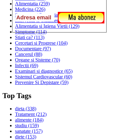
Alimentatia
(259)
Medicina
(226)
Sanatatea si Preventia
(170)
Interventii si Tratamente
(167)
Alimentatia si Igiena Vietii
(129)
Simptome
(114)
Stiati ca?
(113)
Cercetari si Progrese
(104)
Documentare
(97)
Cancerul
(88)
Organe si Sisteme
(70)
Infectii
(69)
Examinari si diagnostice
(65)
Sistemul Cardiovascular
(60)
Prevenire Si Depistare
(59)
Top Tags
dieta
(338)
Tratament
(212)
alimente
(184)
studiu
(159)
sanatate
(157)
diete
(153)