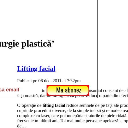
urgie plastică’
Lifting facial
Publicat pe 06 dec. 2011 at 7:32pm
Soarele, fumatul, o dietă restrictivă şi consumul constant de al
faţa noastră, dar un lifting facial poate reduce o parte din efect
O operaţie de
lifting facial
reduce semnele de pe faţă ale proc
cuprinde proceduri diverse, de la simple incizii şi remodelarea 
complexe cu laser, care pot îndepărta straturile de piele ridată.
frecvente în ultimii ani. Tot mai multe persoane apelează la op
de…