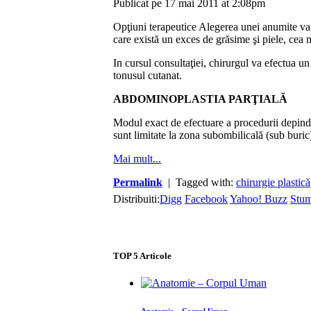
Publicat pe 17 mai 2011 at 2:08pm
Opţiuni terapeutice Alegerea unei anumite vari
care există un exces de grăsime şi piele, cea
In cursul consultaţiei, chirurgul va efectua u
tonusul cutanat.
ABDOMINOPLASTIA PARŢIALĂ
Modul exact de efectuare a procedurii depinde
sunt limitate la zona subombilicală (sub buri
Mai mult...
Permalink
| Tagged with:
chirurgie plastică
Distribuiti:
Digg
Facebook
Yahoo! Buzz
Stu
TOP
5
Articole