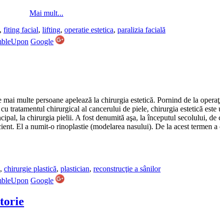
Mai mult...
,
fiting facial
,
lifting
,
operatie estetica
,
paralizia facială
mbleUpon
Google
ce mai multe persoane apelează la chirurgia estetică. Pornind de la operaţ
 cu tratamentul chirurgical al cancerului de piele, chirurgia estetică este
incipal, la chirurgia pielii. A fost denumită aşa, la începutul secolului, 
ient. El a numit-o rinoplastie (modelarea nasului). De la acest termen 
,
chirurgie plastică
,
plastician
,
reconstrucţie a sânilor
mbleUpon
Google
torie