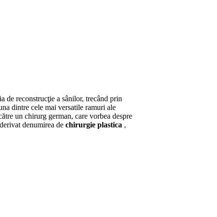
ia de reconstrucţie a sânilor, trecând prin
 una dintre cele mai versatile ramuri ale
de către un chirurg german, care vorbea despre
a derivat denumirea de
chirurgie plastica
,