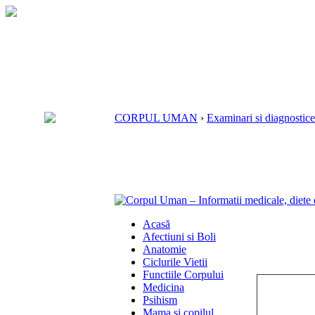
CORPUL UMAN
›
Examinari si diagnostice
Acasă
Afectiuni si Boli
Anatomie
Ciclurile Vietii
Functiile Corpului
Medicina
Psihism
Mama si copilul