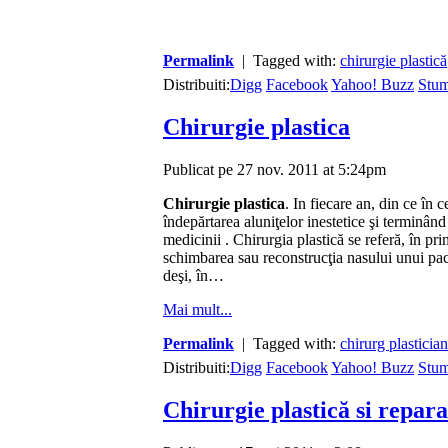
Permalink
| Tagged with:
chirurgie plastică
Distribuiti:
Digg
Facebook
Yahoo! Buzz
Stu
Chirurgie plastica
Publicat pe 27 nov. 2011 at 5:24pm
Chirurgie plastica
. In fiecare an, din ce în 
îndepărtarea aluniţelor inestetice şi terminând
medicinii . Chirurgia plastică se referă, în pr
schimbarea sau reconstrucţia nasului unui pac
deşi, în…
Mai mult...
Permalink
| Tagged with:
chirurg plastician
Distribuiti:
Digg
Facebook
Yahoo! Buzz
Stu
Chirurgie plastică si repara