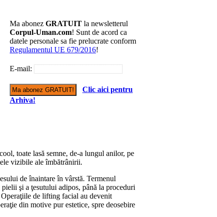
Ma abonez
GRATUIT
la newsletterul
Corpul-Uman.com
! Sunt de acord ca
datele personale sa fie prelucrate conform
Regulamentul UE 679/2016
!
E-mail:
Clic aici pentru
Arhiva!
cool, toate lasă semne, de-a lungul anilor, pe
ele vizibile ale îmbătrânirii.
esului de înaintare în vârstă. Termenul
pielii şi a ţesutului adipos, până la proceduri
 Operaţiile de lifting facial au devenit
eraţie din motive pur estetice, spre deosebire