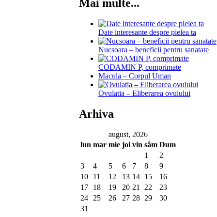
Mai multe...
Date interesante despre pielea ta
Nucsoara – beneficii pentru sanatate
CODAMIN P, comprimate
Macula – Corpul Uman
Ovulatia – Eliberarea ovulului
Arhiva
august, 2026
lun
mar
mie
joi
vin
sâm
Dum
1
2
3
4
5
6
7
8
9
10
11
12
13
14
15
16
17
18
19
20
21
22
23
24
25
26
27
28
29
30
31