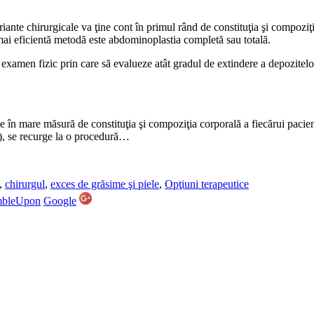
ante chirurgicale va ţine cont în primul rând de constituţia şi compoziţia
 mai eficientă metodă este abdominoplastia completă sau totală.
n examen fizic prin care să evalueze atât gradul de extindere a depozitel
 în mare măsură de constituţia şi compoziţia corporală a fiecărui paci
c), se recurge la o procedură…
,
chirurgul
,
exces de grăsime şi piele
,
Opţiuni terapeutice
mbleUpon
Google